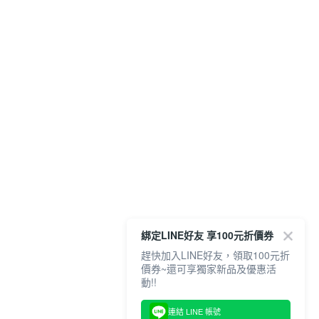
綁定LINE好友 享100元折價券
趕快加入LINE好友，領取100元折
價券~還可享獨家新品及優惠活
動!!
連結 LINE 帳號