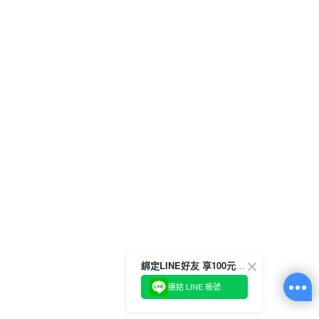
綁定LINE好友 享100元折價券
連結 LINE 帳號