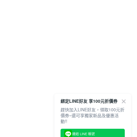
綁定LINE好友 享100元折價券
趕快加入LINE好友，領取100元折
價券~還可享獨家新品及優惠活
動!!
連結 LINE 帳號