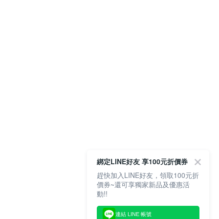
綁定LINE好友 享100元折價券
趕快加入LINE好友，領取100元折
價券~還可享獨家新品及優惠活
動!!
連結 LINE 帳號