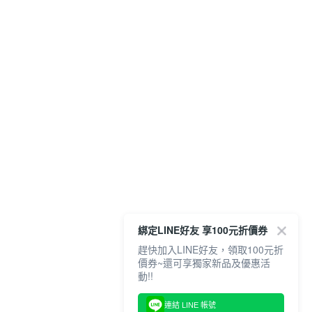
綁定LINE好友 享100元折價券
趕快加入LINE好友，領取100元折
價券~還可享獨家新品及優惠活
動!!
連結 LINE 帳號