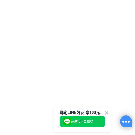
綁定LINE好友 享100元折價券
連結 LINE 帳號