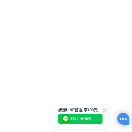
綁定LINE好友 享100元折價券
連結 LINE 帳號