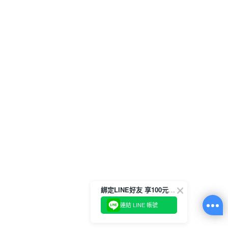
綁定LINE好友 享100元折價券
連結 LINE 帳號