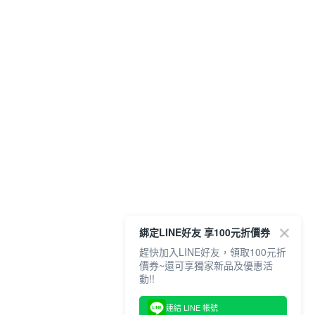
綁定LINE好友 享100元折價券
趕快加入LINE好友，領取100元折
價券~還可享獨家新品及優惠活
動!!
連結 LINE 帳號