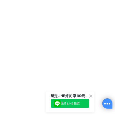
綁定LINE好友 享100元折價券
連結 LINE 帳號