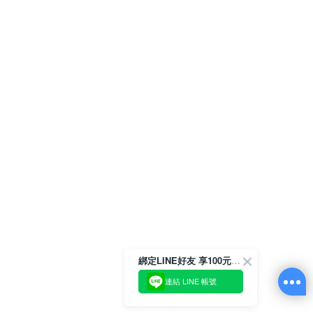
綁定LINE好友 享100元折價券
連結 LINE 帳號