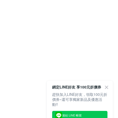
綁定LINE好友 享100元折價券
趕快加入LINE好友，領取100元折
價券~還可享獨家新品及優惠活
動!!
連結 LINE 帳號