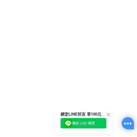
綁定LINE好友 享100元折價券
連結 LINE 帳號