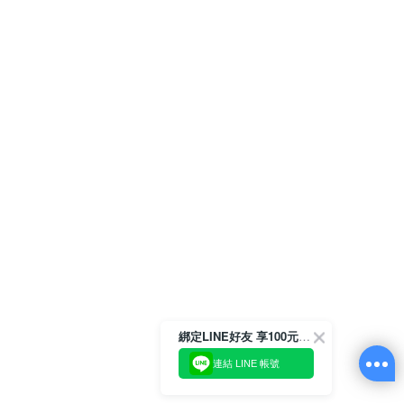
綁定LINE好友 享100元折價券
連結 LINE 帳號