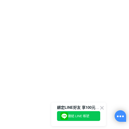
綁定LINE好友 享100元折價券
連結 LINE 帳號