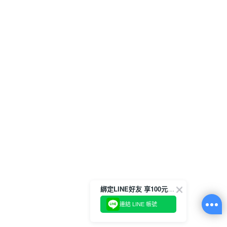
綁定LINE好友 享100元折價券
連結 LINE 帳號