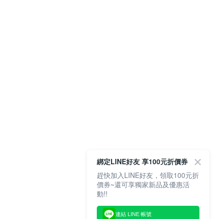
綁定LINE好友 享100元折價券
趕快加入LINE好友，領取100元折
價券~還可享獨家新品及優惠活
動!!
連結 LINE 帳號