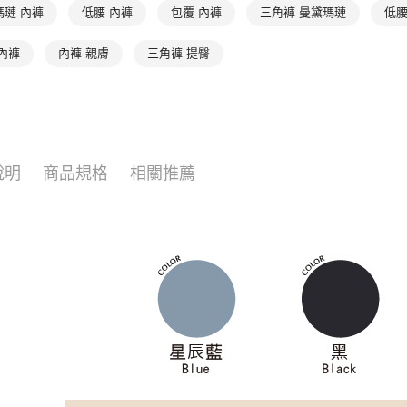
運送方式
３．安心
瑪璉 內褲
低腰 內褲
包覆 內褲
三角褲 曼黛瑪璉
低腰
全家取貨付
【「AFT
內褲
內褲 親膚
三角褲 提臀
每筆NT$9
１．於結帳
付」結帳
付款後全家
２．訂單
３．收到繳
出
／ATM／
每筆NT$9
※ 請注意
絡購買商品
說明
商品規格
相關推薦
萊爾富取
先享後付
※ 交易是
每筆NT$9
是否繳費成
付客戶支
付款後萊
每筆NT$9
【注意事
１．透過由
交易，需
7-11取貨
求債權轉
每筆NT$9
２．關於
https://aft
付款後7-1
３．未成
「AFTE
每筆NT$9
任。
４．使用「
宅配