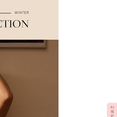
核予不同之上限額度；若仍有額度不足之情形，本公司將視審查
0，滿NT$1,000(含以上)免運費
用戶進行身份認證。
一人註冊多個帳號或使用他人資訊註冊。若發現惡意使用之情
科技股份有限公司將有權停止該用戶之使用額度並採取法律行
50，滿NT$2,000(含以上)免運費
(訂單成立後，請主動於2天內與線上客服核對收
查看運費
期未確認訂單將自動取消)
AI
找
尺