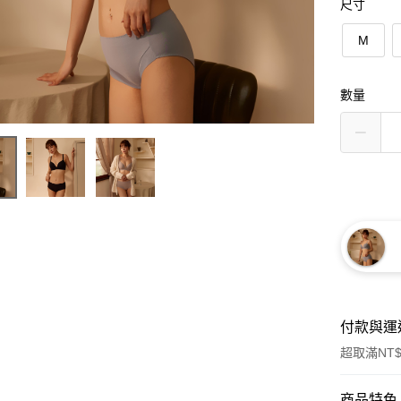
尺寸
M
數量
付款與運
超取滿NT$
付款方式
商品特色