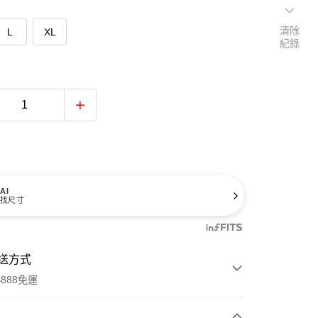
清除
L
XL
紀錄
AI
找尺寸
送方式
888免運