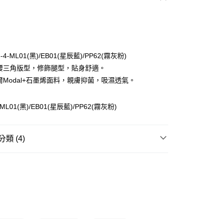
次付款
期付款
0 利率 每期
NT$186
21家銀行
3-4-ML01(黑)/EB01(星辰藍)/PP62(霧灰粉)
庫商業銀行
第一商業銀行
低腰三角版型，修飾腿型，貼身舒適。
付款
業銀行
彰化商業銀行
代爾Modal+石墨烯面料，親膚抑菌，吸濕透氣。
業儲蓄銀行
台北富邦商業銀行
華商業銀行
兆豐國際商業銀行
4-ML01(黑)/EB01(星辰藍)/PP62(霧灰粉)
小企業銀行
台中商業銀行
台灣）商業銀行
華泰商業銀行
業銀行
遠東國際商業銀行
類 (4)
業銀行
永豐商業銀行
業銀行
星展（台灣）商業銀行
de Marie
無鋼圈Bra
際商業銀行
中國信託商業銀行
享後付
天信用卡公司
三角內褲
FTEE先享後付」】
先享後付是「在收到商品之後才付款」的支付方式。 讓您購物簡單
低腰內褲
心！
中腰內褲
：不需註冊會員、不需綁卡、不需儲值。
：只要手機號碼，簡訊認證，即可結帳。