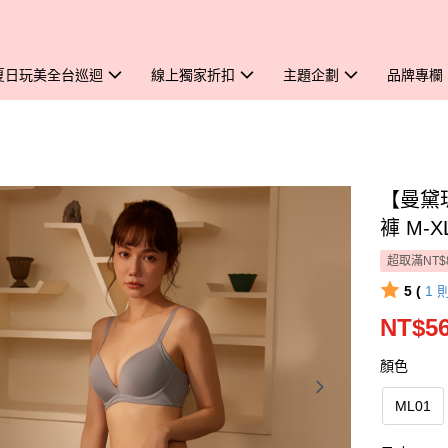
夏日玩美全台巡迴
線上獨家折扣
主題企劃
品牌專欄
【曼黛
褲 M-
超取滿NT$
5 (
1
NT$5
顏色
ML01