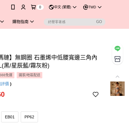
0
中文 (繁體)
TWD
購物指南
瑪璉】無鋼圈 石墨烯中低腰寬邊三角內
XL(黑/星辰藍/霧灰粉)
888免運
國家/地區配送
則評價
)
60
EB01
PP62