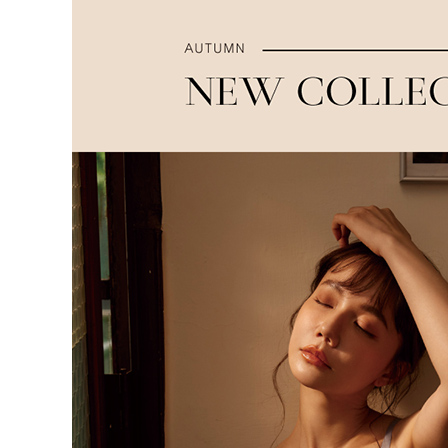
即時審查
每筆NT$9
結果請求
５．嚴禁
離島宅配
形，恩沛
動。
每筆NT$1
海外宅配 
件資料，逾