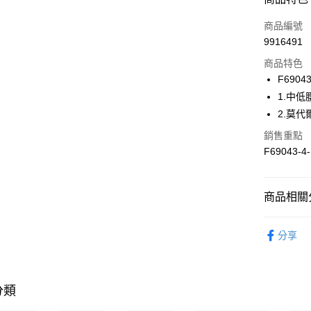
信用卡一
商品編號
9916491
信用卡分
商品特色
3 期 
F6904
合作金
1.中
超商取貨
華南商
2.莫
LINE Pay
上海商
銷售重點
國泰世
Apple Pay
F69043-
臺灣中
匯豐（
悠遊付
聯邦商
商品相關分
元大商
全盈+PAY
玉山商
曼黛瑪璉 Mo
台新國
AFTEE先
分享
台灣樂
相關說明
👉 挑內褲
【關於「A
ATM付款
👉 挑內褲
AFTEE
便利好安
分類
👉 挑內褲
１．簡單
２．便利