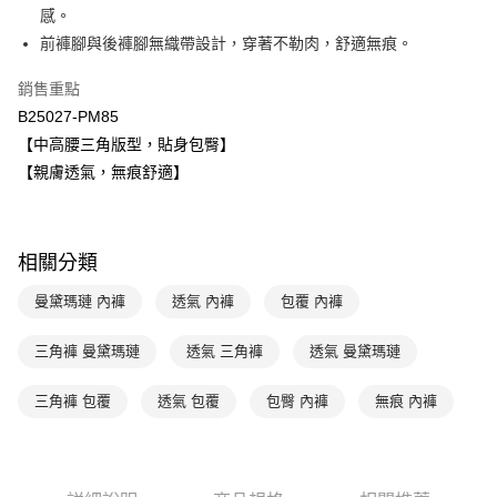
Apple Pay
臺灣中小企業銀行
台中商業銀行
感。
匯豐（台灣）商業銀行
華泰商業銀行
前褲腳與後褲腳無織帶設計，穿著不勒肉，舒適無痕。
悠遊付
聯邦商業銀行
遠東國際商業銀行
元大商業銀行
永豐商業銀行
全盈+PAY
銷售重點
玉山商業銀行
星展（台灣）商業銀行
B25027-PM85
台新國際商業銀行
中國信託商業銀行
AFTEE先享後付
【中高腰三角版型，貼身包臀】
台灣樂天信用卡公司
相關說明
【親膚透氣，無痕舒適】
【關於「AFTEE先享後付」】
ATM付款
AFTEE先享後付是「在收到商品之後才付款」的支付方式。 讓您購物簡單
便利好安心！
１．簡單：不需註冊會員、不需綁卡、不需儲值。
運送方式
相關分類
２．便利：只要手機號碼，簡訊認證，即可結帳。
３．安心：先確認商品／服務後，再付款。
全家取貨付款$888免運-以PackAge+配客嘉循環箱包裝寄出
曼黛瑪璉 內褲
透氣 內褲
包覆 內褲
每筆NT$90，滿NT$888(含以上)免運費
【「AFTEE先享後付」結帳流程】
１．於結帳方式選擇「AFTEE先享後付」後，將跳轉至「AFTEE先享後付」
三角褲 曼黛瑪璉
透氣 三角褲
透氣 曼黛瑪璉
付款後全家取貨$888免運-以PackAge+配客嘉循環箱包裝寄出
結帳頁面，進行簡訊認證並確認金額後，即可完成結帳。
２．訂單成立數日內，您將收到繳費通知簡訊。
每筆NT$90，滿NT$888(含以上)免運費
３．收到繳費通知簡訊後14天內，點擊此簡訊中的連結，可透過四大超商／
三角褲 包覆
透氣 包覆
包臀 內褲
無痕 內褲
ATM／網路銀行／等多元方式進行付款，方視為交易完成。
萊爾富取貨付款
※ 請注意：結帳手續完成當下不需立刻繳費，但若您需要取消訂單，請聯絡
每筆NT$90，滿NT$1,000(含以上)免運費
購買商品的店家。未經商家同意取消之訂單仍視為有效，需透過AFTEE先享
後付繳納相關費用。