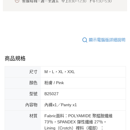
顯示電腦版詳細說明
商品規格
尺寸
M，L，XL，XXL
顏色
粉膚 / Pink
型號
B25027
內容物
內褲x1／Panty x1
材質
Fabric面料：POLYAMIDE 聚醯胺纖維
73％，SPANDEX 彈性纖維 27％。
Lining（Crotch）裡料（襠部）：