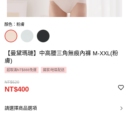
顏色：粉膚
【曼黛瑪璉】中高腰三角無痕內褲 M-XXL(粉
膚)
超取滿NT$888免運
國家/地區配送
NT$520
NT$400
請選擇商品選項