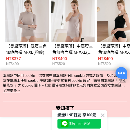
【曼黛瑪璉】低腰三角
【曼黛瑪璉】中高腰三
【曼黛瑪璉】中
無痕內褲 M-XL(粉膚)
角無痕內褲 M-XXL(冰
角無痕內褲 M-XX
河灰)
NT$377
NT$400
NT$400
NT$490
NT$520
NT$520
本網站中使用 cookie，欲查詢有關本網站使用 cookie 方式之詳情，及若您不希
熱門標籤
望在電腦上使用 cookie 時應如何變更電腦的 cookie 設定，請參閱本網站「
隱私
權條款
」之 Cookie 聲明。您繼續使用本網站即表示您同意本公司得按本網站使
用條款之 Cookie 聲明使用 cookie。
了解更多 >
我知道了
綁定LINE好友 享100元折價券
連結 LINE 帳號