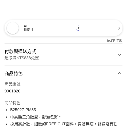
AI
找尺寸
付款與運送方式
超取滿NT$888免運
付款方式
商品特色
信用卡一次付款
商品編號
信用卡分期付款
9901820
3 期 0 利率 每期
NT$133
21家銀行
商品特色
合作金庫商業銀行
第一商業銀行
超商取貨付款
B25027-PM85
華南商業銀行
彰化商業銀行
中高腰三角版型，舒適包臀。
LINE Pay
上海商業儲蓄銀行
台北富邦商業銀行
國泰世華商業銀行
兆豐國際商業銀行
採用高針數，細緻的FREE CUT面料，穿著無痕，舒適沒有勒