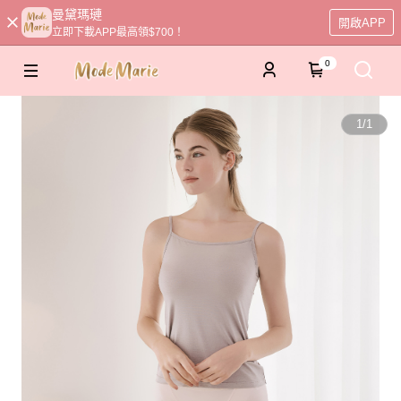
曼黛瑪璉
開啟APP
立即下載APP最高領$700！
0
1
/
1