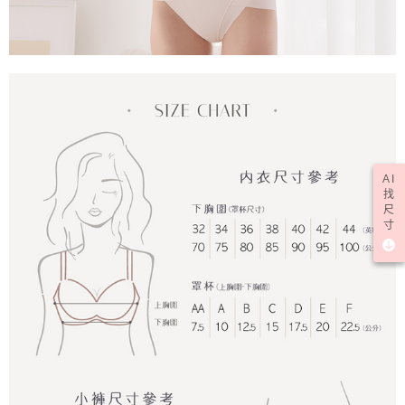
AI
找
尺
寸