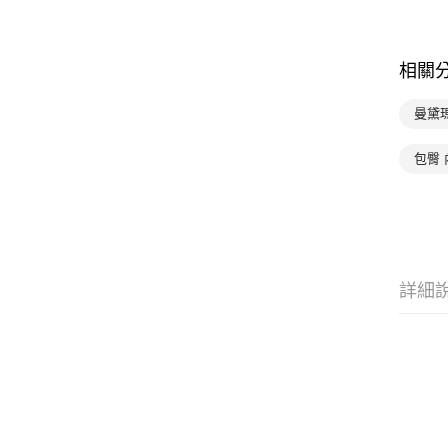
相關
曼黛
包臀 
詳細