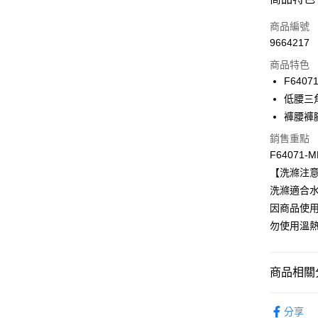
信用卡一
商品編號
9664217
信用卡分
商品特色
3 期 
F6407
合作金
低腰三
超商取貨
華南商
褲腰褲
LINE Pay
上海商
銷售重點
國泰世
Apple Pay
F64071-
臺灣中
匯豐（
【洗滌注
悠遊付
聯邦商
洗滌適合水
元大商
全盈+PAY
因商品使用
玉山商
勿使用溫
台新國
AFTEE先
台灣樂
相關說明
【關於「A
商品相關分
ATM付款
AFTEE
便利好安
限時優惠 
１．簡單
分享
２．便利