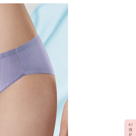
核予不同之上限額度；若仍有額度不足之情形，本公司將視審查
0，滿NT$1,000(含以上)免運費
用戶進行身份認證。
一人註冊多個帳號或使用他人資訊註冊。若發現惡意使用之情
科技股份有限公司將有權停止該用戶之使用額度並採取法律行
50，滿NT$2,000(含以上)免運費
(訂單成立後，請主動於2天內與線上客服核對收
查看運費
期未確認訂單將自動取消)
AI
找
尺