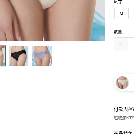
尺寸
M
數量
付款與運
超取滿NT$
付款方式
商品特色