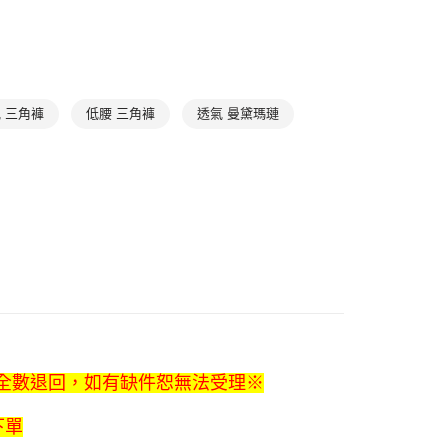
：先確認商品／服務後，再付款。
款$888免運-以PackAge+配客嘉循環箱包裝寄出
EE先享後付」結帳流程】
0，滿NT$888(含以上)免運費
方式選擇「AFTEE先享後付」後，將跳轉至「AFTEE先享後
頁面，進行簡訊認證並確認金額後，即可完成結帳。
取貨$888免運-以PackAge+配客嘉循環箱包裝寄
成立數日內，您將收到繳費通知簡訊。
 三角褲
低腰 三角褲
透氣 曼黛瑪璉
費通知簡訊後14天內，點擊此簡訊中的連結，可透過四大超商
網路銀行／等多元方式進行付款，方視為交易完成。
0，滿NT$888(含以上)免運費
：結帳手續完成當下不需立刻繳費，但若您需要取消訂單，請聯
的店家。未經商家同意取消之訂單仍視為有效，需透過AFTEE
貨付款
繳納相關費用。
否成功請以「AFTEE先享後付 」之結帳頁面顯示為準，若有關於
0，滿NT$1,000(含以上)免運費
功／繳費後需取消欲退款等相關疑問，請聯繫「AFTEE先享後
援中心」
https://netprotections.freshdesk.com/support/home
爾富取貨
0，滿NT$1,000(含以上)免運費
項】
恩沛科技股份有限公司提供之「AFTEE先享後付」服務完成之
依本服務之必要範圍內提供個人資料，並將交易相關給付款項請
付款
讓予恩沛科技股份有限公司。
0，滿NT$1,000(含以上)免運費
個人資料處理事宜，請瀏覽以下網址：
ee.tw/terms/#terms3
品全數退回，如有缺件恕無法受理※
1取貨
年的使用者請事先徵得法定代理人或監護人之同意方可使用
E先享後付」，若未經同意申辦者引起之損失，本公司不負相關責
0，滿NT$1,000(含以上)免運費
下單
AFTEE先享後付」時，將依據個別帳號之用戶狀況，依本公司