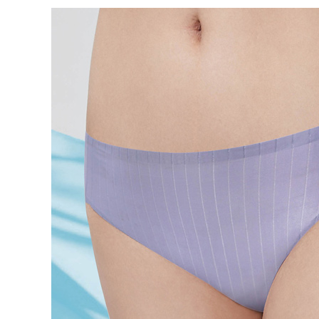
即時審查
每筆NT$9
結果請求
５．嚴禁
離島宅配
形，恩沛
動。
每筆NT$1
海外宅配 
件資料，逾