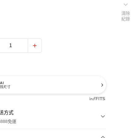
清除
紀錄
AI
找尺寸
送方式
888免運