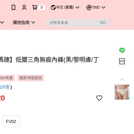
0
中文 (繁體)
TWD
購物指南
瑪璉】低腰三角無痕內褲(黑/黎明膚/丁
888免運
國家/地區配送
則評價
)
20
FV02