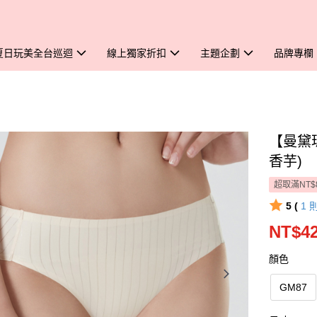
夏日玩美全台巡迴
線上獨家折扣
主題企劃
品牌專欄
【曼黛
香芋)
超取滿NT$
5 (
1
NT$4
顏色
GM87