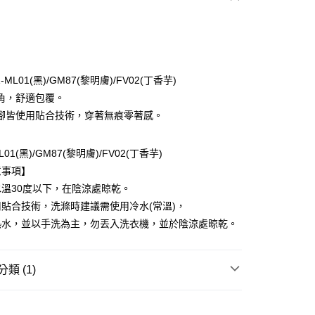
次付款
期付款
0 利率 每期
NT$140
21家銀行
1-ML01(黑)/GM87(黎明膚)/FV02(丁香芋)
庫商業銀行
第一商業銀行
角，舒適包覆。
付款
業銀行
彰化商業銀行
腳皆使用貼合技術，穿著無痕零著感。
業儲蓄銀行
台北富邦商業銀行
華商業銀行
兆豐國際商業銀行
ML01(黑)/GM87(黎明膚)/FV02(丁香芋)
小企業銀行
台中商業銀行
台灣）商業銀行
華泰商業銀行
意事項】
業銀行
遠東國際商業銀行
溫30度以下，在陰涼處晾乾。
業銀行
永豐商業銀行
貼合技術，洗滌時建議需使用冷水(常溫)，
業銀行
星展（台灣）商業銀行
熱水，並以手洗為主，勿丟入洗衣機，並於陰涼處晾乾。
際商業銀行
中國信託商業銀行
享後付
天信用卡公司
FTEE先享後付」】
類 (1)
先享後付是「在收到商品之後才付款」的支付方式。 讓您購物簡單
心！
| 折扣專區
小褲煥新 | 任選4件560
：不需註冊會員、不需綁卡、不需儲值。
：只要手機號碼，簡訊認證，即可結帳。