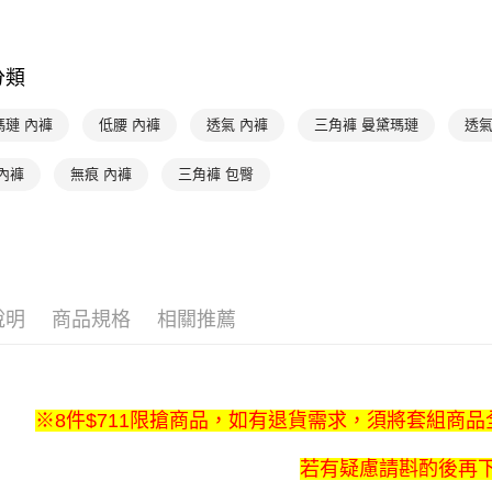
運送方式
３．安心
全家取貨付
【「AFT
每筆NT$9
１．於結帳
分類
付」結帳
付款後全家
２．訂單
瑪璉 內褲
低腰 內褲
透氣 內褲
三角褲 曼黛瑪璉
透氣
３．收到繳
出
／ATM／
每筆NT$9
※ 請注意
內褲
無痕 內褲
三角褲 包臀
絡購買商品
萊爾富取
先享後付
※ 交易是
每筆NT$9
是否繳費成
付客戶支
付款後萊
每筆NT$9
【注意事
說明
商品規格
相關推薦
１．透過由
交易，需
7-11取貨
求債權轉
每筆NT$9
２．關於
https://aft
※8件$711限搶商品，如有退貨需求，須將套組商
付款後7-1
３．未成
「AFTE
每筆NT$9
若有疑慮請斟酌後再
任。
４．使用「
宅配