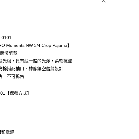
次付款
期付款
0 利率 每期
NT$4,893
21家銀行
-0101
庫商業銀行
第一商業銀行
O Moments NW 3/4 Crop Pajama】
業銀行
彰化商業銀行
長簡潔剪裁
業儲蓄銀行
台北富邦商業銀行
％ 絲光棉，具有絲一般的光澤，柔軟抗皺
華商業銀行
兆豐國際商業銀行
光棉搭配袖口、褲腳鏤空蕾絲設計
小企業銀行
台中商業銀行
售，不可拆售
台灣）商業銀行
華泰商業銀行
業銀行
遠東國際商業銀行
業銀行
永豐商業銀行
-0101【保養方式】
業銀行
星展（台灣）商業銀行
際商業銀行
中國信託商業銀行
天信用卡公司
取貨-以PackAge+配客嘉循環箱包裝寄出
0，滿NT$1,000(含以上)免運費
溫和洗滌