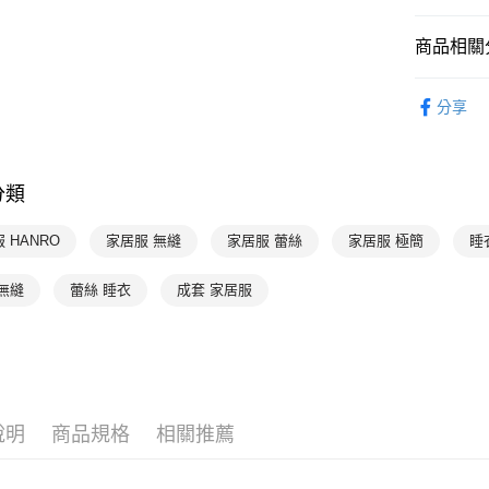
付款後萊
每筆NT$9
商品相關分
付款後7-1
HANRO 
分享
每筆NT$9
HANRO 
宅配
HANRO 
每筆NT$9
分類
HANRO 
 HANRO
家居服 無縫
家居服 蕾絲
家居服 極簡
睡
無縫
蕾絲 睡衣
成套 家居服
說明
商品規格
相關推薦