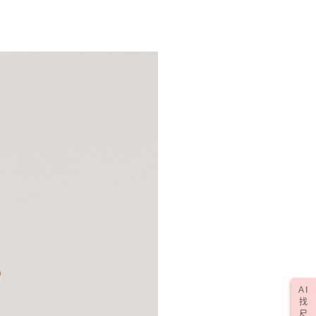
AI
找
尺