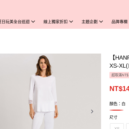
夏日玩美全台巡迴
線上獨家折扣
主題企劃
品牌專欄
【HAN
XS-XL
超取滿NT$
NT$14
顏色：白
尺寸
XS