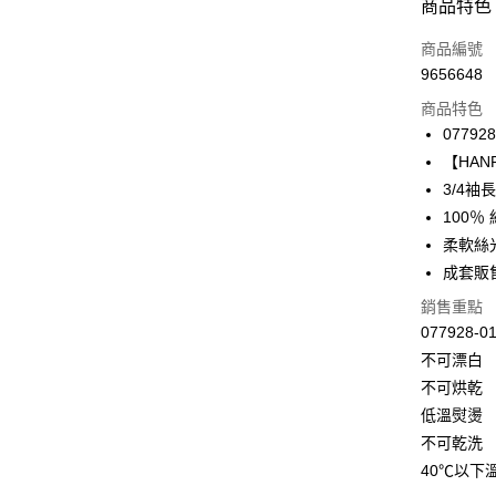
付款方式
商品特色
信用卡一
商品編號
9656648
信用卡分
商品特色
3 期 
077928
合作金
【HANR
LINE Pay
華南商
3/4袖
Apple Pay
上海商
100
國泰世
柔軟絲
悠遊付
臺灣中
成套販
匯豐（
全盈+PAY
聯邦商
銷售重點
元大商
ATM付款
077928
玉山商
不可漂白
台新國
不可烘乾
台灣樂
運送方式
低溫熨燙
付款後全家
不可乾洗
每筆NT$9
40℃以下