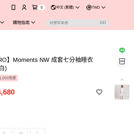
0
中文 (繁體)
TWD
購物指南
RO】Moments NW 成套七分袖睡衣
(白)
1,000免運
,680
S
M
L