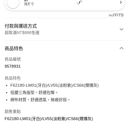
AI
找尺寸
付款與運送方式
超取滿NT$888免運
付款方式
商品特色
信用卡一次付款
商品編號
信用卡分期付款
9578931
3 期 0 利率 每期
NT$173
21家銀行
商品特色
合作金庫商業銀行
第一商業銀行
超商取貨付款
F62180-LW01(牙白)/LV55(淡粉紫)/CS66(煙燻灰)
華南商業銀行
彰化商業銀行
低腰三角版型，舒適包臀。
LINE Pay
上海商業儲蓄銀行
台北富邦商業銀行
國泰世華商業銀行
兆豐國際商業銀行
網布材質，舒適透氣，無痕好搭。
Apple Pay
臺灣中小企業銀行
台中商業銀行
銷售重點
匯豐（台灣）商業銀行
華泰商業銀行
悠遊付
聯邦商業銀行
遠東國際商業銀行
F62180-LW01(牙白)/LV55(淡粉紫)/CS66(煙燻灰)
元大商業銀行
永豐商業銀行
全盈+PAY