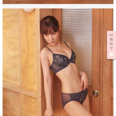
AI
找
尺
寸