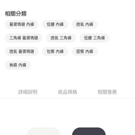
玉山商業銀行
星展（台灣）商業銀行
台新國際商業銀行
中國信託商業銀行
AFTEE先享後付
相關分類
台灣樂天信用卡公司
相關說明
【關於「AFTEE先享後付」】
曼黛瑪璉 內褲
低腰 內褲
透氣 內褲
ATM付款
AFTEE先享後付是「在收到商品之後才付款」的支付方式。 讓您購物簡單
便利好安心！
１．簡單：不需註冊會員、不需綁卡、不需儲值。
三角褲 曼黛瑪璉
透氣 三角褲
低腰 三角褲
運送方式
２．便利：只要手機號碼，簡訊認證，即可結帳。
３．安心：先確認商品／服務後，再付款。
全家取貨付款$888免運-以PackAge+配客嘉循環箱包裝寄出
透氣 曼黛瑪璉
包臀 內褲
提臀 內褲
每筆NT$90，滿NT$888(含以上)免運費
【「AFTEE先享後付」結帳流程】
１．於結帳方式選擇「AFTEE先享後付」後，將跳轉至「AFTEE先享後付」
無痕 內褲
付款後全家取貨$888免運-以PackAge+配客嘉循環箱包裝寄出
結帳頁面，進行簡訊認證並確認金額後，即可完成結帳。
２．訂單成立數日內，您將收到繳費通知簡訊。
每筆NT$90，滿NT$888(含以上)免運費
３．收到繳費通知簡訊後14天內，點擊此簡訊中的連結，可透過四大超商／
ATM／網路銀行／等多元方式進行付款，方視為交易完成。
萊爾富取貨付款
詳細說明
商品規格
相關推薦
※ 請注意：結帳手續完成當下不需立刻繳費，但若您需要取消訂單，請聯絡
每筆NT$90，滿NT$1,000(含以上)免運費
購買商品的店家。未經商家同意取消之訂單仍視為有效，需透過AFTEE先享
後付繳納相關費用。
付款後萊爾富取貨
※ 交易是否成功請以「AFTEE先享後付 」之結帳頁面顯示為準，若有關於
是否繳費成功／繳費後需取消欲退款等相關疑問，請聯繫「AFTEE先享後付
每筆NT$90，滿NT$1,000(含以上)免運費
客戶支援中心」
https://netprotections.freshdesk.com/support/home
7-11取貨付款
【注意事項】