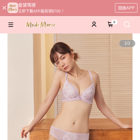
曼黛瑪璉
開啟APP
立即下載APP最高領$700！
0
1
/
3