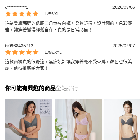
c************1
2026/03/06
|
LV55/XL
這款曼黛瑪璉的低腰三角無痕內褲，柔軟舒適，設計簡約，色彩優
雅，讓穿著變得輕鬆自在，真的是日常必備！
ts0968435712
2025/02/07
|
LV55/XXL
這款內褲真的很舒適，無痕設計讓我穿著毫不受束縛，顏色也很美
麗，值得推薦給大家！
你可能有興趣的商品
全站排行