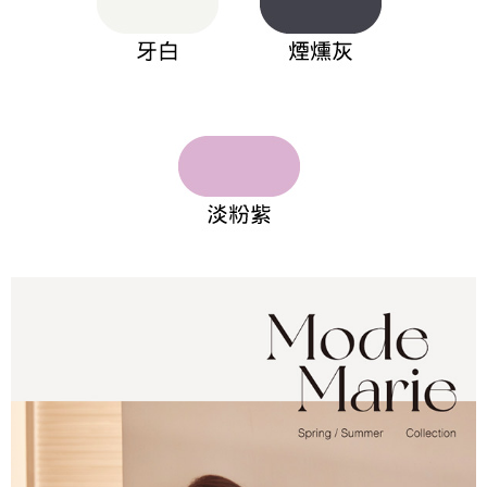
１．透過由恩沛科技股份有限公司提供之「AFTEE先享後付」服務完成之交
每筆NT$90，滿NT$1,000(含以上)免運費
易，需依本服務之必要範圍內提供個人資料，並將交易相關給付款項請求債
權轉讓予恩沛科技股份有限公司。
付款後7-11取貨
２．關於個人資料處理事宜，請瀏覽以下網址：
每筆NT$90，滿NT$1,000(含以上)免運費
https://aftee.tw/terms/#terms3
３．未成年的使用者請事先徵得法定代理人或監護人之同意方可使用
宅配
「AFTEE先享後付」，若未經同意申辦者引起之損失，本公司不負相關責
任。
每筆NT$90，滿NT$1,000(含以上)免運費
４．使用「AFTEE先享後付」時，將依據個別帳號之用戶狀況，依本公司即
時審查核予不同之上限額度；若仍有額度不足之情形，本公司將視審查結果
離島宅配
請求用戶進行身份認證。
每筆NT$150，滿NT$2,000(含以上)免運費
５．嚴禁一人註冊多個帳號或使用他人資訊註冊。若發現惡意使用之情形，
恩沛科技股份有限公司將有權停止該用戶之使用額度並採取法律行動。
海外宅配 (訂單成立後，請主動於2天內與線上客服核對收
查看運費
件資料，逾期未確認訂單將自動取消)