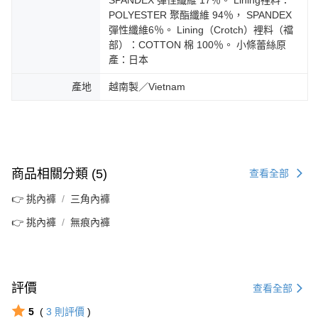
SPANDEX 彈性纖維 17％。 Lining裡料：
POLYESTER 聚酯纖維 94％， SPANDEX
彈性纖維6％。 Lining（Crotch）裡料（襠
部）：COTTON 棉 100％。 小條蕾絲原
產：日本
產地
越南製／Vietnam
商品相關分類 (5)
查看全部
👉 挑內褲
三角內褲
👉 挑內褲
無痕內褲
評價
查看全部
5
(
3
則評價
)