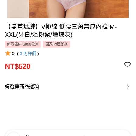
【曼黛瑪璉】V極線 低腰三角無痕內褲 M-
XXL(牙白/淡粉紫/煙燻灰)
超取滿NT$888免運
國家/地區配送
5
(
3
則評價
)
NT$520
請選擇商品選項