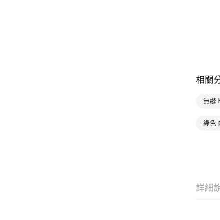
相關
無縫 
綠色 
詳細