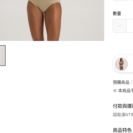
數量
預購商品：
※ 本商品
付款與運
超取滿NT$
付款方式
商品特色