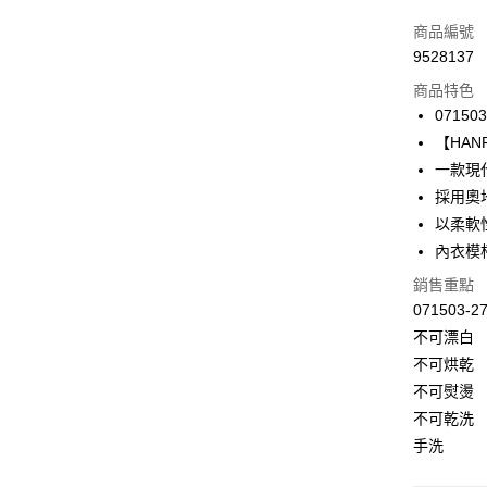
信用卡一
商品編號
9528137
信用卡分
商品特色
3 期 
071503
合作金
【HANR
LINE Pay
華南商
一款現
Apple Pay
上海商
採用奧地
國泰世
以柔軟
悠遊付
臺灣中
內衣模
匯豐（
全盈+PAY
聯邦商
銷售重點
元大商
ATM付款
071503
玉山商
不可漂白
台新國
不可烘乾
台灣樂
運送方式
不可熨燙
付款後全家
不可乾洗
出
手洗
每筆NT$9