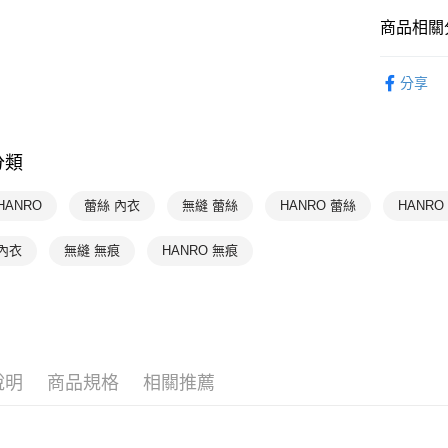
付款後萊
商品相關分
每筆NT$9
HANRO 
分享
付款後7-1
HANRO 
每筆NT$9
HANRO 
宅配
分類
HANRO 
每筆NT$9
HANRO 
HANRO
蕾絲 內衣
無縫 蕾絲
HANRO 蕾絲
HANRO
HANRO 
內衣
無縫 無痕
HANRO 無痕
說明
商品規格
相關推薦