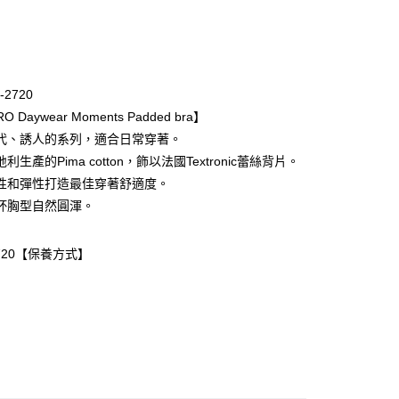
次付款
期付款
0 利率 每期
NT$2,460
21家銀行
-2720
庫商業銀行
第一商業銀行
O Daywear Moments Padded bra】
業銀行
彰化商業銀行
代、誘人的系列，適合日常穿著。
業儲蓄銀行
台北富邦商業銀行
利生產的Pima cotton，飾以法國Textronic蕾絲背片。
華商業銀行
兆豐國際商業銀行
性和彈性打造最佳穿著舒適度。
小企業銀行
台中商業銀行
杯胸型自然圓渾。
台灣）商業銀行
華泰商業銀行
業銀行
遠東國際商業銀行
業銀行
永豐商業銀行
-2720【保養方式】
業銀行
星展（台灣）商業銀行
際商業銀行
中國信託商業銀行
天信用卡公司
取貨$888免運-以PackAge+配客嘉循環箱包裝寄
0，滿NT$888(含以上)免運費