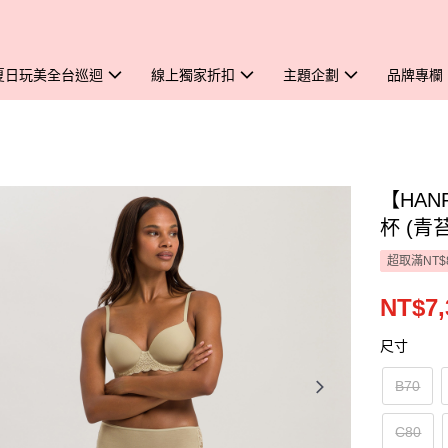
夏日玩美全台巡迴
線上獨家折扣
主題企劃
品牌專欄
【HAN
杯 (青
超取滿NT$
NT$7,
尺寸
B70
C80