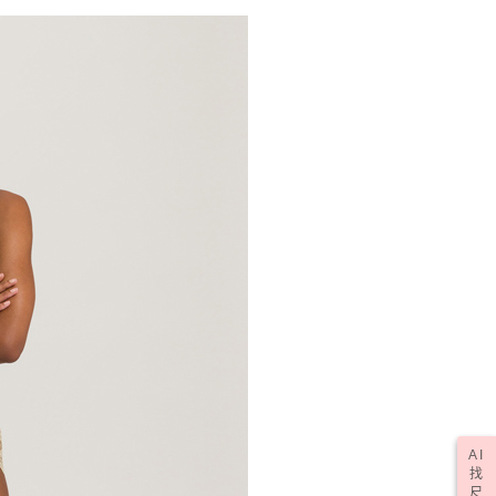
AI
找
尺