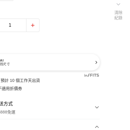
清除
紀錄
AI
找尺寸
預計 10 個工作天出貨
不適用折價券
送方式
888免運