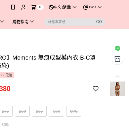
0
中文 (繁體)
TWD
購物指南
RO】Moments 無痕成型模內衣 B-C罩
苔綠)
888免運
380
B75
B80
B85
C70
C75
C85