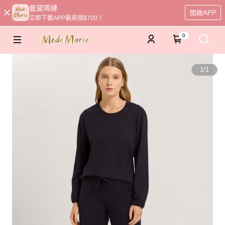
曼黛瑪璉
開啟APP
立即下載APP最高領$700！
0
1
/
1