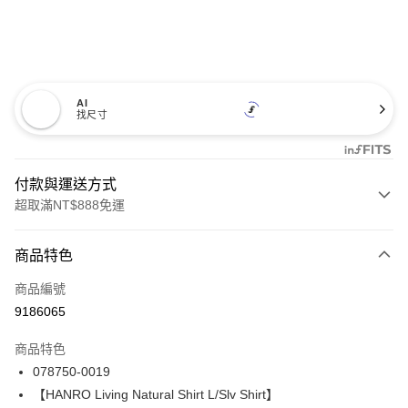
AI
找尺寸
付款與運送方式
超取滿NT$888免運
付款方式
商品特色
信用卡一次付款
商品編號
信用卡分期付款
9186065
3 期 0 利率 每期
NT$2,293
21家銀行
商品特色
合作金庫商業銀行
第一商業銀行
LINE Pay
078750-0019
華南商業銀行
彰化商業銀行
【HANRO Living Natural Shirt L/Slv Shirt】
Apple Pay
上海商業儲蓄銀行
台北富邦商業銀行