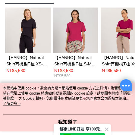
【HANRO】Natural
【HANRO】Natural
【HANRO】Natur
Shirt有機棉T桖 XS-M
Shirt有機棉T桖 S-M
Shirt有機棉T桖 X
(黑)
(粉紅色)
(石榴紅)
NT$5,580
NT$3,580
NT$5,580
NT$5,580
本網站中使用 cookie，欲查詢有關本網站使用 cookie 方式之詳情，及若您不希
熱門標籤
望在電腦上使用 cookie 時應如何變更電腦的 cookie 設定，請參閱本網站「
隱私
權條款
」之 Cookie 聲明。您繼續使用本網站即表示您同意本公司得按本網站使
用條款之 Cookie 聲明使用 cookie。
了解更多 >
我知道了
綁定LINE好友 享100元折價券