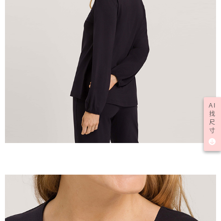
AI
找
尺
寸