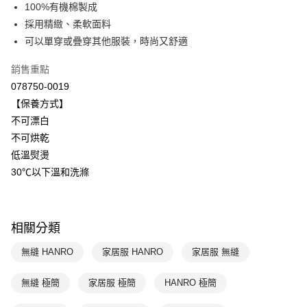
國泰世華商業銀行
兆豐國際商業銀行
100%有機棉製成
悠遊付
臺灣中小企業銀行
台中商業銀行
採用精緻、柔軟面料
匯豐（台灣）商業銀行
華泰商業銀行
可以單穿或疊穿其他服裝，時尚又舒適
全盈+PAY
聯邦商業銀行
遠東國際商業銀行
元大商業銀行
永豐商業銀行
ATM付款
銷售重點
玉山商業銀行
星展（台灣）商業銀行
078750-0019
台新國際商業銀行
中國信託商業銀行
運送方式
【保養方式】
台灣樂天信用卡公司
不可漂白
付款後全家取貨$888免運-以PackAge+配客嘉循環箱包裝寄出
不可烘乾
每筆NT$90，滿NT$888(含以上)免運費
低溫熨燙
付款後萊爾富取貨
30℃以下溫和洗滌
每筆NT$90，滿NT$1,000(含以上)免運費
付款後7-11取貨
相關分類
每筆NT$90，滿NT$1,000(含以上)免運費
無縫 HANRO
家居服 HANRO
家居服 無縫
宅配
每筆NT$90，滿NT$1,000(含以上)免運費
無縫 極簡
家居服 極簡
HANRO 極簡