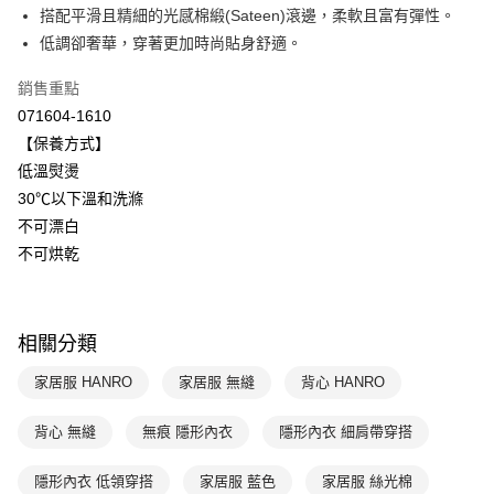
聯邦商業銀行
遠東國際商業銀行
搭配平滑且精細的光感棉緞(Sateen)滾邊，柔軟且富有彈性。
元大商業銀行
永豐商業銀行
ATM付款
低調卻奢華，穿著更加時尚貼身舒適。
玉山商業銀行
星展（台灣）商業銀行
台新國際商業銀行
中國信託商業銀行
運送方式
銷售重點
台灣樂天信用卡公司
071604-1610
付款後全家取貨$888免運-以PackAge+配客嘉循環箱包裝寄出
【保養方式】
每筆NT$90，滿NT$888(含以上)免運費
低溫熨燙
付款後萊爾富取貨
30℃以下溫和洗滌
每筆NT$90，滿NT$1,000(含以上)免運費
不可漂白
不可烘乾
付款後7-11取貨
每筆NT$90，滿NT$1,000(含以上)免運費
宅配
相關分類
每筆NT$90，滿NT$1,000(含以上)免運費
家居服 HANRO
家居服 無縫
背心 HANRO
背心 無縫
無痕 隱形內衣
隱形內衣 細肩帶穿搭
隱形內衣 低領穿搭
家居服 藍色
家居服 絲光棉