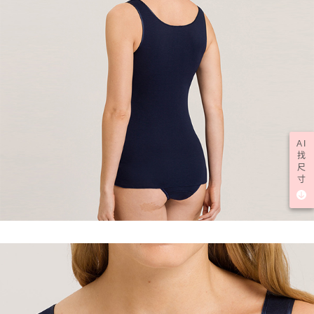
AI
找
尺
寸