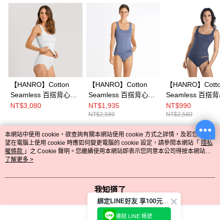
【HANRO】Cotton
【HANRO】Cotton
【HANRO】Cott
Seamless 百搭背心
Seamless 百搭背心
Seamless 百搭
XS-L (涼爽藍)
XS-M (湛藍)
XS-L (深海藍)
NT$3,080
NT$1,935
NT$990
NT$2,580
NT$2,580
本網站中使用 cookie，欲查詢有關本網站使用 cookie 方式之詳情，及若您不希
熱門標籤
望在電腦上使用 cookie 時應如何變更電腦的 cookie 設定，請參閱本網站「
隱私
權條款
」之 Cookie 聲明。您繼續使用本網站即表示您同意本公司得按本網站使
用條款之 Cookie 聲明使用 cookie。
了解更多 >
我知道了
綁定LINE好友 享100元折價券
連結 LINE 帳號