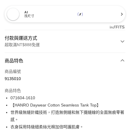
AI
找尺寸
付款與運送方式
超取滿NT$888免運
付款方式
商品特色
信用卡一次付款
商品編號
信用卡分期付款
9135010
3 期 0 利率 每期
NT$1,026
21家銀行
商品特色
合作金庫商業銀行
第一商業銀行
LINE Pay
071604-1610
華南商業銀行
彰化商業銀行
【HANRO Daywear Cotton Seamless Tank Top】
Apple Pay
上海商業儲蓄銀行
台北富邦商業銀行
國泰世華商業銀行
兆豐國際商業銀行
世界級無縫針織技術，打造無側縫和無下擺縫線的全面無痕零著
悠遊付
臺灣中小企業銀行
台中商業銀行
感。
匯豐（台灣）商業銀行
華泰商業銀行
衣身採用特級細柔絲光棉加倍呵護肌膚。
全盈+PAY