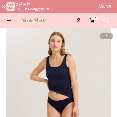
曼黛瑪璉
開啟APP
立即下載APP最高領$700！
0
1
/
1