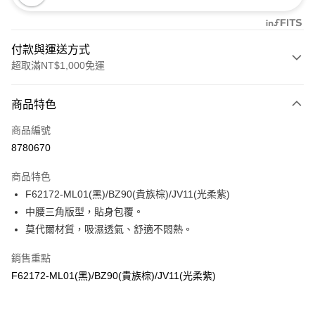
付款與運送方式
超取滿NT$1,000免運
付款方式
商品特色
信用卡一次付款
商品編號
信用卡分期付款
8780670
3 期 0 利率 每期
NT$206
21家銀行
商品特色
合作金庫商業銀行
第一商業銀行
超商取貨付款
F62172-ML01(黑)/BZ90(貴族棕)/JV11(光柔紫)
華南商業銀行
彰化商業銀行
中腰三角版型，貼身包覆。
LINE Pay
上海商業儲蓄銀行
台北富邦商業銀行
國泰世華商業銀行
兆豐國際商業銀行
莫代爾材質，吸濕透氣、舒適不悶熱。
Apple Pay
臺灣中小企業銀行
台中商業銀行
銷售重點
匯豐（台灣）商業銀行
華泰商業銀行
悠遊付
聯邦商業銀行
遠東國際商業銀行
F62172-ML01(黑)/BZ90(貴族棕)/JV11(光柔紫)
元大商業銀行
永豐商業銀行
全盈+PAY
玉山商業銀行
星展（台灣）商業銀行