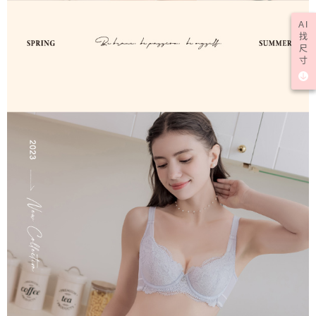
AI
找
尺
寸