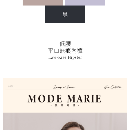
權轉讓予恩沛科技股份有限公司。
付款後7-11取貨
２．關於個人資料處理事宜，請瀏覽以下網址：
每筆NT$90，滿NT$1,000(含以上)免運費
https://aftee.tw/terms/#terms3
３．未成年的使用者請事先徵得法定代理人或監護人之同意方可使用
宅配
「AFTEE先享後付」，若未經同意申辦者引起之損失，本公司不負相關責
任。
每筆NT$90，滿NT$1,000(含以上)免運費
４．使用「AFTEE先享後付」時，將依據個別帳號之用戶狀況，依本公司即
時審查核予不同之上限額度；若仍有額度不足之情形，本公司將視審查結果
離島宅配
請求用戶進行身份認證。
每筆NT$150，滿NT$2,000(含以上)免運費
５．嚴禁一人註冊多個帳號或使用他人資訊註冊。若發現惡意使用之情形，
恩沛科技股份有限公司將有權停止該用戶之使用額度並採取法律行動。
海外宅配 (訂單成立後，請主動於2天內與線上客服核對收
查看運費
件資料，逾期未確認訂單將自動取消)