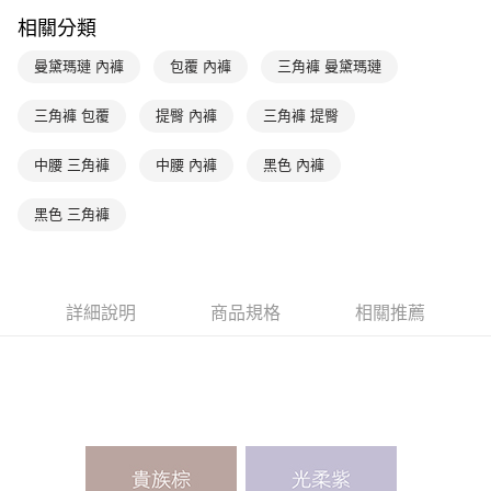
台新國際商業銀行
中國信託商業銀行
AFTEE先享後付
相關分類
台灣樂天信用卡公司
相關說明
【關於「AFTEE先享後付」】
曼黛瑪璉 內褲
包覆 內褲
三角褲 曼黛瑪璉
ATM付款
AFTEE先享後付是「在收到商品之後才付款」的支付方式。 讓您購物簡單
便利好安心！
１．簡單：不需註冊會員、不需綁卡、不需儲值。
三角褲 包覆
提臀 內褲
三角褲 提臀
運送方式
２．便利：只要手機號碼，簡訊認證，即可結帳。
３．安心：先確認商品／服務後，再付款。
全家取貨付款-以PackAge+配客嘉循環箱包裝寄出
中腰 三角褲
中腰 內褲
黑色 內褲
每筆NT$90，滿NT$1,000(含以上)免運費
【「AFTEE先享後付」結帳流程】
１．於結帳方式選擇「AFTEE先享後付」後，將跳轉至「AFTEE先享後付」
黑色 三角褲
付款後全家取貨-以PackAge+配客嘉循環箱包裝寄出
結帳頁面，進行簡訊認證並確認金額後，即可完成結帳。
２．訂單成立數日內，您將收到繳費通知簡訊。
每筆NT$90，滿NT$1,000(含以上)免運費
３．收到繳費通知簡訊後14天內，點擊此簡訊中的連結，可透過四大超商／
ATM／網路銀行／等多元方式進行付款，方視為交易完成。
萊爾富取貨付款
詳細說明
商品規格
相關推薦
※ 請注意：結帳手續完成當下不需立刻繳費，但若您需要取消訂單，請聯絡
每筆NT$90，滿NT$1,000(含以上)免運費
購買商品的店家。未經商家同意取消之訂單仍視為有效，需透過AFTEE先享
後付繳納相關費用。
付款後萊爾富取貨
※ 交易是否成功請以「AFTEE先享後付 」之結帳頁面顯示為準，若有關於
是否繳費成功／繳費後需取消欲退款等相關疑問，請聯繫「AFTEE先享後付
每筆NT$90，滿NT$1,000(含以上)免運費
客戶支援中心」
https://netprotections.freshdesk.com/support/home
7-11取貨付款
【注意事項】
１．透過由恩沛科技股份有限公司提供之「AFTEE先享後付」服務完成之交
每筆NT$90，滿NT$1,000(含以上)免運費
易，需依本服務之必要範圍內提供個人資料，並將交易相關給付款項請求債