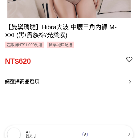
【曼黛瑪璉】Hibra大波 中腰三角內褲 M-
XXL(黑/貴族棕/光柔紫)
超取滿NT$1,000免運
國家/地區配送
NT$620
請選擇商品選項
AI
找尺寸