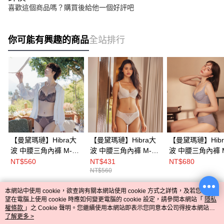
喜歡這個商品嗎？購買後給他一個好評吧
你可能有興趣的商品
全站排行
【曼黛瑪璉】Hibra大
【曼黛瑪璉】Hibra大
【曼黛瑪璉】Hibr
波 中腰三角內褲 M-
波 中腰三角內褲 M-
波 中腰三角內褲 
XXL(光柔紫/微氤棕/牙
XXL(石岩灰/典雅紫/橡
XXL(黑/杏桃膚/芋
NT$560
NT$431
NT$680
NT$560
白)
木棕)
本網站中使用 cookie，欲查詢有關本網站使用 cookie 方式之詳情，及若您不希
熱門標籤
望在電腦上使用 cookie 時應如何變更電腦的 cookie 設定，請參閱本網站「
隱私
權條款
」之 Cookie 聲明。您繼續使用本網站即表示您同意本公司得按本網站使
用條款之 Cookie 聲明使用 cookie。
了解更多 >