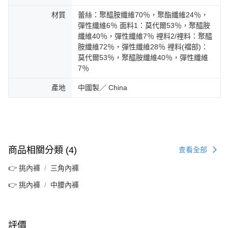
材質
蕾絲：聚醯胺纖維70％，聚酯纖維24％，
彈性纖維6％ 面料1：莫代爾53％，聚醯胺
纖維40％，彈性纖維7％ 裡料2/裡料：聚醯
胺纖維72％，彈性纖維28％ 裡料(襠部)：
莫代爾53％，聚醯胺纖維40％，彈性纖維
7％
產地
中國製／ China
商品相關分類 (4)
查看全部
👉 挑內褲
三角內褲
👉 挑內褲
中腰內褲
評價