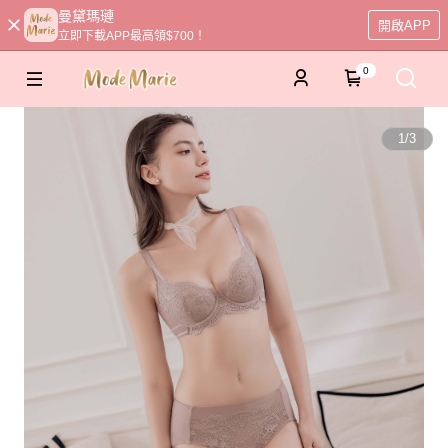
曼黛瑪璉
開啟APP
立即下載APP最高領$700！
0
1
/
3