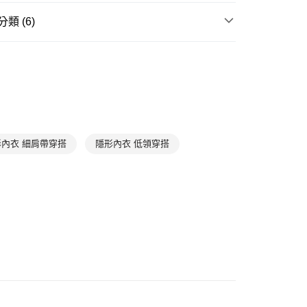
0，滿NT$1,000(含以上)免運費
類 (6)
1取貨
0，滿NT$1,000(含以上)免運費
滿件85折
WOMEN
WOMEN Camisole
滿件85折
BASIC
0，滿NT$1,000(含以上)免運費
滿件85折
Best Seller 暢銷款
滿件85折
入門款推薦
➤ 簡約內搭背心
滿件85折
居家放鬆
➤ 居家上著
形內衣 細肩帶穿搭
隱形內衣 低領穿搭
滿件85折
首選系列
Cotton Seamless