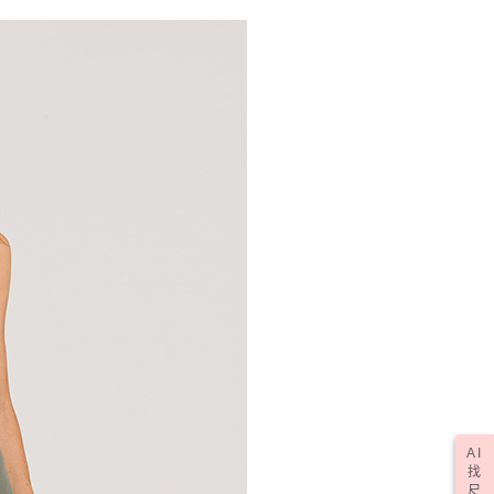
AI
找
尺