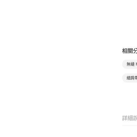
相關
無縫 
細肩帶
詳細