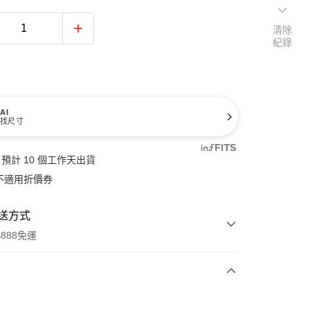
清除
紀錄
AI
找尺寸
預計 10 個工作天出貨
不適用折價券
送方式
888免運
次付款