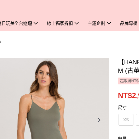
夏日玩美全台巡迴
線上獨家折扣
主題企劃
品牌專欄
e
【HANR
M (古
超取滿NT$
NT$2,
尺寸
XS
數量