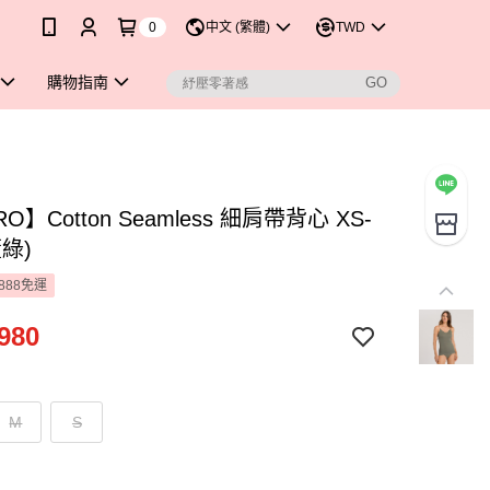
0
中文 (繁體)
TWD
購物指南
O】Cotton Seamless 細肩帶背心 XS-
董綠)
888免運
980
M
S