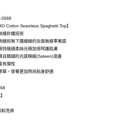
期付款
0 利率 每期
NT$993
21家銀行
-2668
庫商業銀行
第一商業銀行
 Cotton Seamless Spaghetti Top】
業銀行
彰化商業銀行
無縫針織技術
業儲蓄銀行
台北富邦商業銀行
側縫和無下擺縫線的全面無痕零著感
華商業銀行
兆豐國際商業銀行
用特級細柔絲光棉加倍呵護肌膚
小企業銀行
台中商業銀行
且精細的光感棉緞(Sateen)滾邊
台灣）商業銀行
華泰商業銀行
業銀行
遠東國際商業銀行
富有彈性
業銀行
永豐商業銀行
奢華，穿著更加時尚貼身舒適
業銀行
星展（台灣）商業銀行
際商業銀行
中國信託商業銀行
668
天信用卡公司
式】
取貨$888免運-以PackAge+配客嘉循環箱包裝寄
溫和洗滌
0，滿NT$888(含以上)免運費
爾富取貨