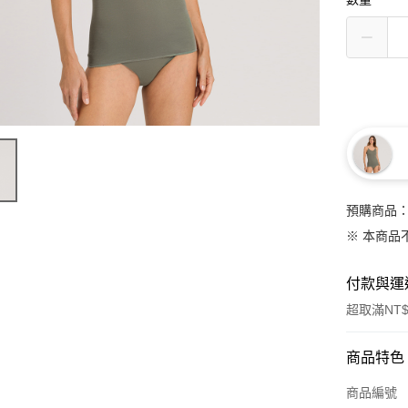
預購商品：
※ 本商品
付款與運
超取滿NT$
付款方式
商品特色
信用卡一
商品編號