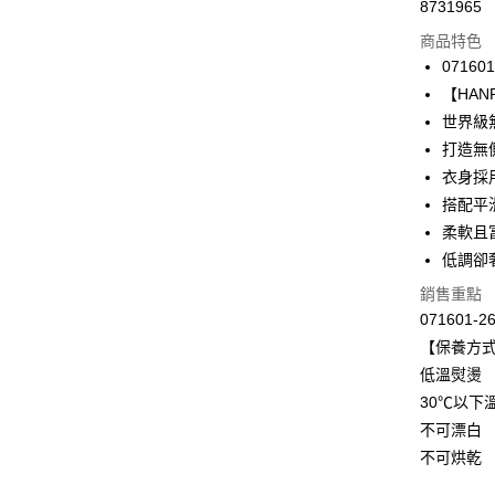
8731965
信用卡分
商品特色
3 期 
071601
合作金
【HANRO
LINE Pay
華南商
世界級
Apple Pay
上海商
打造無
國泰世
衣身採
悠遊付
臺灣中
搭配平滑
匯豐（
全盈+PAY
聯邦商
柔軟且
元大商
ATM付款
低調卻
玉山商
銷售重點
台新國
071601-2
台灣樂
運送方式
【保養方
付款後全家
低溫熨燙
出
30℃以下
每筆NT$9
不可漂白
不可烘乾
付款後萊