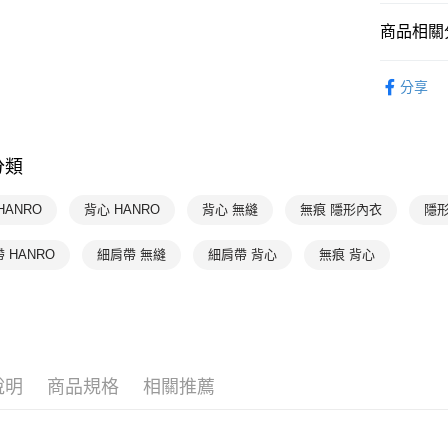
每筆NT$9
商品相關分
付款後7-1
每筆NT$9
HANRO 
分享
HANRO 
宅配
每筆NT$9
HANRO 
分類
HANRO 
HANRO 
HANRO
背心 HANRO
背心 無縫
無痕 隱形內衣
隱
HANRO 
 HANRO
細肩帶 無縫
細肩帶 背心
無痕 背心
說明
商品規格
相關推薦