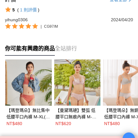
5
(
1
則評價
)
yihung0306
2024/04/20
|
CG97/M
你可能有興趣的商品
全站排行
【瑪登瑪朵】無比集中
【曼黛瑪璉】雙弧 低
【瑪登瑪朵】無
低腰平口內褲 M-XL(甜
腰平口無痕內褲 M-
低腰平口內褲 M-X
豆綠/蜜磚粉/希臘藍)
XL(盎然綠/迷濛粉/薄暮
緻灰/玫紅粉)
NT$480
NT$620
NT$480
棕/黑)