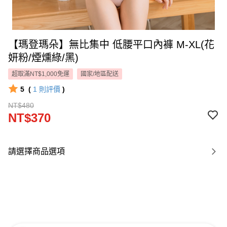
【瑪登瑪朵】無比集中 低腰平口內褲 M-XL(花
妍粉/煙燻綠/黑)
超取滿NT$1,000免運
國家/地區配送
5
(
1
則評價
)
NT$480
NT$370
請選擇商品選項