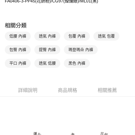
全盈+PAY
FA0406-3-PP45(花妍粉)/CG97(煙燻綠)/ML01(黑)
玉山商業銀行
星展（台灣）商業銀行
台新國際商業銀行
中國信託商業銀行
AFTEE先享後付
台灣樂天信用卡公司
相關說明
相關分類
【關於「AFTEE先享後付」】
ATM付款
AFTEE先享後付是「在收到商品之後才付款」的支付方式。 讓您購物簡單
低腰 內褲
透氣 內褲
包覆 內褲
透氣 包覆
便利好安心！
１．簡單：不需註冊會員、不需綁卡、不需儲值。
運送方式
２．便利：只要手機號碼，簡訊認證，即可結帳。
包臀 內褲
提臀 內褲
瑪登瑪朵 內褲
３．安心：先確認商品／服務後，再付款。
全家取貨付款-以PackAge+配客嘉循環箱包裝寄出
每筆NT$90，滿NT$1,000(含以上)免運費
平口 內褲
透氣 低腰
黑色 內褲
【「AFTEE先享後付」結帳流程】
１．於結帳方式選擇「AFTEE先享後付」後，將跳轉至「AFTEE先享後付」
付款後全家取貨-以PackAge+配客嘉循環箱包裝寄出
結帳頁面，進行簡訊認證並確認金額後，即可完成結帳。
２．訂單成立數日內，您將收到繳費通知簡訊。
每筆NT$90，滿NT$1,000(含以上)免運費
３．收到繳費通知簡訊後14天內，點擊此簡訊中的連結，可透過四大超商／
詳細說明
商品規格
相關推薦
ATM／網路銀行／等多元方式進行付款，方視為交易完成。
萊爾富取貨付款
※ 請注意：結帳手續完成當下不需立刻繳費，但若您需要取消訂單，請聯絡
每筆NT$90，滿NT$1,000(含以上)免運費
購買商品的店家。未經商家同意取消之訂單仍視為有效，需透過AFTEE先享
後付繳納相關費用。
付款後萊爾富取貨
※ 交易是否成功請以「AFTEE先享後付 」之結帳頁面顯示為準，若有關於
是否繳費成功／繳費後需取消欲退款等相關疑問，請聯繫「AFTEE先享後付
每筆NT$90，滿NT$1,000(含以上)免運費
客戶支援中心」
https://netprotections.freshdesk.com/support/home
7-11取貨付款
【注意事項】