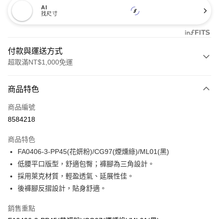
AI
找尺寸
付款與運送方式
超取滿NT$1,000免運
付款方式
商品特色
信用卡一次付款
商品編號
信用卡分期付款
8584218
3 期 0 利率 每期
NT$123
21家銀行
商品特色
合作金庫商業銀行
第一商業銀行
超商取貨付款
FA0406-3-PP45(花妍粉)/CG97(煙燻綠)/ML01(黑)
華南商業銀行
彰化商業銀行
低腰平口版型，舒適包臀；褲腳為三角設計。
LINE Pay
上海商業儲蓄銀行
台北富邦商業銀行
國泰世華商業銀行
兆豐國際商業銀行
採用萊克材質，輕盈透氣、延展性佳。
Apple Pay
臺灣中小企業銀行
台中商業銀行
後褲腳反摺設計，貼身舒適。
匯豐（台灣）商業銀行
華泰商業銀行
悠遊付
聯邦商業銀行
遠東國際商業銀行
銷售重點
元大商業銀行
永豐商業銀行