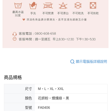
顯示電腦版詳細說明
商品規格
尺寸
M，L，XL，XXL
顏色
花妍粉，煙燻綠，黑
型號
FA0406