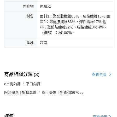
內容物
內褲x1
材質
面料1：聚醯胺纖維85％，彈性纖維15％ 面
料2：聚醯胺纖維83％，彈性纖維17％ 裡
料：聚醯胺纖維92％，彈性纖維8％ 裡料
（襠部）：棉100％。
產地
越南
商品相關分類 (3)
查看全部
👉 挑內褲
平口內褲
限時優惠 | 折扣專區
線上優惠｜折後價$670up
評價
查看全部