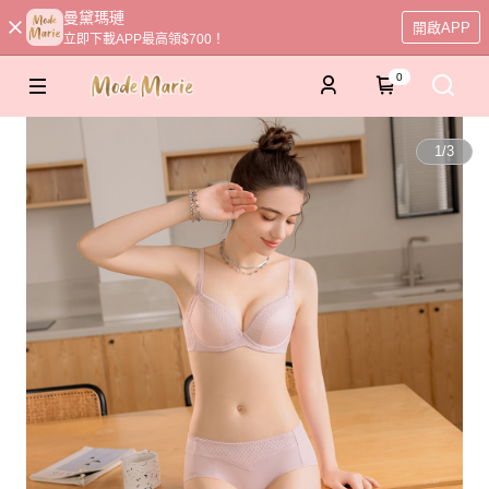
曼黛瑪璉
開啟APP
立即下載APP最高領$700！
0
1
/
3