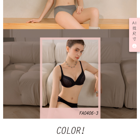
AI
找
尺
寸