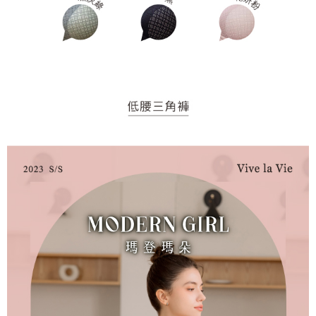
１．透過由恩沛科技股份有限公司提供之「AFTEE先享後付」服務完成之交
每筆NT$90，滿NT$1,000(含以上)免運費
易，需依本服務之必要範圍內提供個人資料，並將交易相關給付款項請求債
權轉讓予恩沛科技股份有限公司。
付款後7-11取貨
２．關於個人資料處理事宜，請瀏覽以下網址：
每筆NT$90，滿NT$1,000(含以上)免運費
https://aftee.tw/terms/#terms3
３．未成年的使用者請事先徵得法定代理人或監護人之同意方可使用
宅配
「AFTEE先享後付」，若未經同意申辦者引起之損失，本公司不負相關責
任。
每筆NT$90，滿NT$1,000(含以上)免運費
４．使用「AFTEE先享後付」時，將依據個別帳號之用戶狀況，依本公司即
時審查核予不同之上限額度；若仍有額度不足之情形，本公司將視審查結果
離島宅配
請求用戶進行身份認證。
每筆NT$150，滿NT$2,000(含以上)免運費
５．嚴禁一人註冊多個帳號或使用他人資訊註冊。若發現惡意使用之情形，
恩沛科技股份有限公司將有權停止該用戶之使用額度並採取法律行動。
海外宅配 (訂單成立後，請主動於2天內與線上客服核對收
查看運費
件資料，逾期未確認訂單將自動取消)