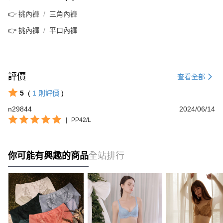
👉 挑內褲
三角內褲
👉 挑內褲
平口內褲
評價
查看全部
5
(
1
則評價
)
n29844
2024/06/14
|
PP42/L
你可能有興趣的商品
全站排行