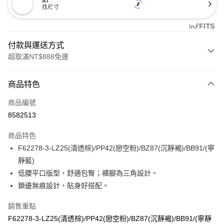
AI
找尺寸
付款與運送方式
超取滿NT$888免運
付款方式
商品特色
信用卡一次付款
商品編號
信用卡分期付款
8582513
3 期 0 利率 每期
NT$186
21家銀行
商品特色
合作金庫商業銀行
第一商業銀行
超商取貨付款
F62278-3-LZ25(清透棕)/PP42(戀空粉)/BZ87(沉靜褐)/BB91/(寧
華南商業銀行
彰化商業銀行
靜藍)
LINE Pay
上海商業儲蓄銀行
台北富邦商業銀行
國泰世華商業銀行
兆豐國際商業銀行
低腰平口版型，舒適包臀；褲腳為三角設計。
Apple Pay
臺灣中小企業銀行
台中商業銀行
鎖邊無痕設計，貼身好搭配。
匯豐（台灣）商業銀行
華泰商業銀行
悠遊付
聯邦商業銀行
遠東國際商業銀行
銷售重點
元大商業銀行
永豐商業銀行
全盈+PAY
F62278-3-LZ25(清透棕)/PP42(戀空粉)/BZ87(沉靜褐)/BB91/(寧靜