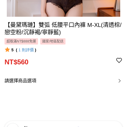
【曼黛瑪璉】雙弧 低腰平口內褲 M-XL(清透棕/
戀空粉/沉靜褐/寧靜藍)
超取滿NT$888免運
國家/地區配送
5
(
1
則評價
)
NT$560
請選擇商品選項