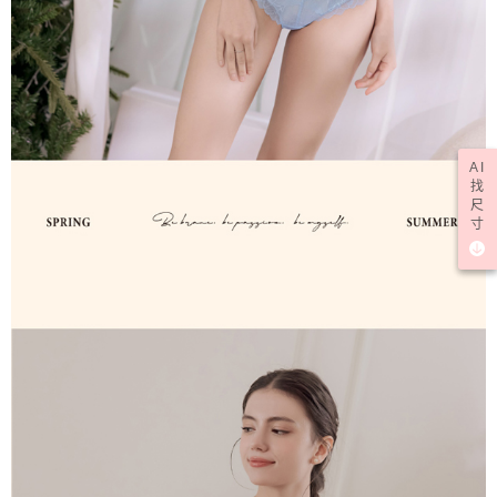
AI
找
尺
寸