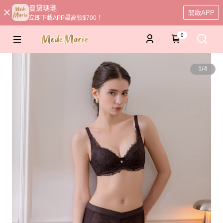
曼黛瑪璉
開啟APP
立即下載APP最高領$700！
0
1
/
4