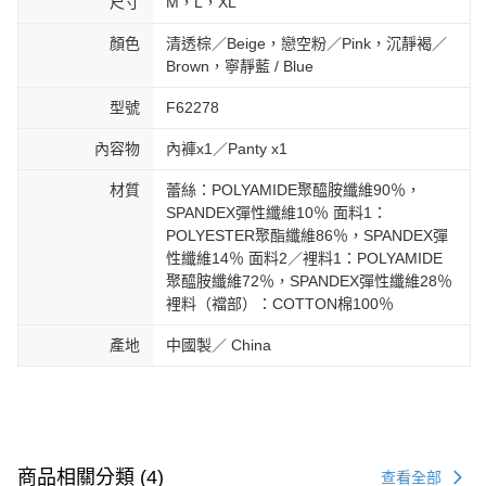
尺寸
M，L，XL
顏色
清透棕／Beige，戀空粉／Pink，沉靜褐／
Brown，寧靜藍 / Blue
型號
F62278
內容物
內褲x1／Panty x1
材質
蕾絲：POLYAMIDE聚醯胺纖維90％，
SPANDEX彈性纖維10％ 面料1：
POLYESTER聚酯纖維86％，SPANDEX彈
性纖維14％ 面料2／裡料1：POLYAMIDE
聚醯胺纖維72％，SPANDEX彈性纖維28％
裡料（襠部）：COTTON棉100％
產地
中國製／ China
商品相關分類 (4)
查看全部