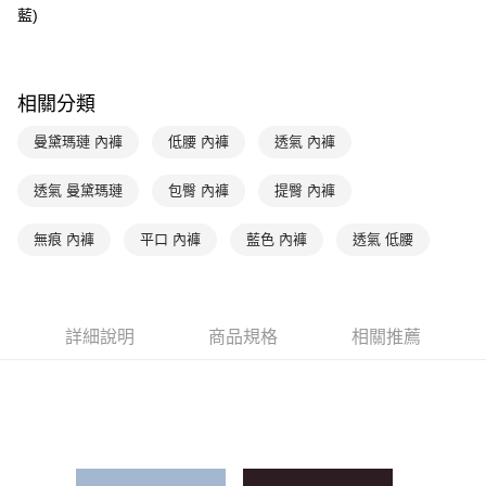
玉山商業銀行
星展（台灣）商業銀行
藍)
台新國際商業銀行
中國信託商業銀行
AFTEE先享後付
台灣樂天信用卡公司
相關說明
【關於「AFTEE先享後付」】
ATM付款
AFTEE先享後付是「在收到商品之後才付款」的支付方式。 讓您購物簡單
相關分類
便利好安心！
１．簡單：不需註冊會員、不需綁卡、不需儲值。
曼黛瑪璉 內褲
低腰 內褲
透氣 內褲
運送方式
２．便利：只要手機號碼，簡訊認證，即可結帳。
３．安心：先確認商品／服務後，再付款。
全家取貨付款$888免運-以PackAge+配客嘉循環箱包裝寄出
透氣 曼黛瑪璉
包臀 內褲
提臀 內褲
每筆NT$90，滿NT$888(含以上)免運費
【「AFTEE先享後付」結帳流程】
１．於結帳方式選擇「AFTEE先享後付」後，將跳轉至「AFTEE先享後付」
無痕 內褲
平口 內褲
藍色 內褲
透氣 低腰
付款後全家取貨$888免運-以PackAge+配客嘉循環箱包裝寄出
結帳頁面，進行簡訊認證並確認金額後，即可完成結帳。
２．訂單成立數日內，您將收到繳費通知簡訊。
每筆NT$90，滿NT$888(含以上)免運費
３．收到繳費通知簡訊後14天內，點擊此簡訊中的連結，可透過四大超商／
ATM／網路銀行／等多元方式進行付款，方視為交易完成。
萊爾富取貨付款
※ 請注意：結帳手續完成當下不需立刻繳費，但若您需要取消訂單，請聯絡
詳細說明
商品規格
相關推薦
每筆NT$90，滿NT$1,000(含以上)免運費
購買商品的店家。未經商家同意取消之訂單仍視為有效，需透過AFTEE先享
後付繳納相關費用。
付款後萊爾富取貨
※ 交易是否成功請以「AFTEE先享後付 」之結帳頁面顯示為準，若有關於
是否繳費成功／繳費後需取消欲退款等相關疑問，請聯繫「AFTEE先享後付
每筆NT$90，滿NT$1,000(含以上)免運費
客戶支援中心」
https://netprotections.freshdesk.com/support/home
7-11取貨付款
【注意事項】