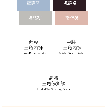
１．透過由恩沛科技股份有限公司提供之「AFTEE先享後付」服務完成之交
每筆NT$90，滿NT$1,000(含以上)免運費
易，需依本服務之必要範圍內提供個人資料，並將交易相關給付款項請求債
權轉讓予恩沛科技股份有限公司。
付款後7-11取貨
２．關於個人資料處理事宜，請瀏覽以下網址：
每筆NT$90，滿NT$1,000(含以上)免運費
https://aftee.tw/terms/#terms3
３．未成年的使用者請事先徵得法定代理人或監護人之同意方可使用
宅配
「AFTEE先享後付」，若未經同意申辦者引起之損失，本公司不負相關責
任。
每筆NT$90，滿NT$1,000(含以上)免運費
４．使用「AFTEE先享後付」時，將依據個別帳號之用戶狀況，依本公司即
時審查核予不同之上限額度；若仍有額度不足之情形，本公司將視審查結果
離島宅配
請求用戶進行身份認證。
每筆NT$150，滿NT$2,000(含以上)免運費
５．嚴禁一人註冊多個帳號或使用他人資訊註冊。若發現惡意使用之情形，
恩沛科技股份有限公司將有權停止該用戶之使用額度並採取法律行動。
海外宅配 (訂單成立後，請主動於2天內與線上客服核對收
查看運費
件資料，逾期未確認訂單將自動取消)