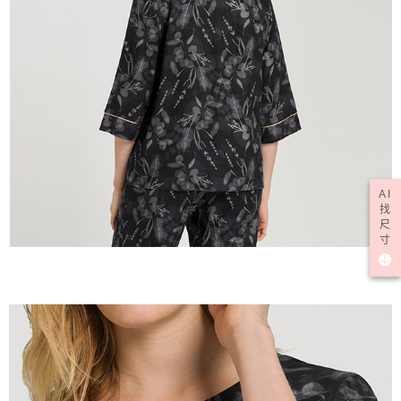
AI
找
尺
寸