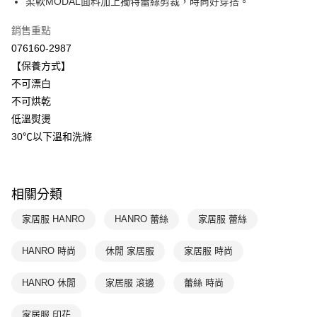
柔軟MODAL面料加上獨特蕾絲剪裁，時尚好穿搭。
元大商業銀行
永豐商業銀行
ATM付款
玉山商業銀行
星展（台灣）商業銀行
銷售重點
台新國際商業銀行
中國信託商業銀行
運送方式
076160-2987
台灣樂天信用卡公司
【保養方式】
付款後全家取貨$888免運-以PackAge+配客嘉循環箱包裝寄出
不可漂白
每筆NT$90，滿NT$888(含以上)免運費
不可烘乾
付款後萊爾富取貨
低溫熨燙
每筆NT$90，滿NT$1,000(含以上)免運費
30℃以下溫和洗滌
付款後7-11取貨
每筆NT$90，滿NT$1,000(含以上)免運費
相關分類
宅配
家居服 HANRO
HANRO 蕾絲
家居服 蕾絲
每筆NT$90，滿NT$1,000(含以上)免運費
HANRO 時尚
休閒 家居服
家居服 時尚
HANRO 休閒
家居服 滾邊
蕾絲 時尚
家居服 印花