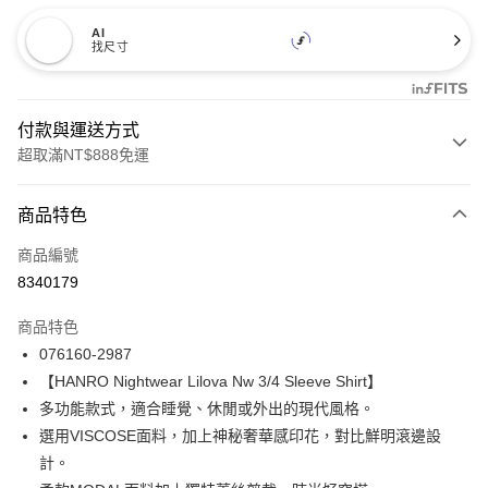
AI
找尺寸
付款與運送方式
超取滿NT$888免運
付款方式
商品特色
信用卡一次付款
商品編號
信用卡分期付款
8340179
3 期 0 利率 每期
NT$2,470
21家銀行
商品特色
合作金庫商業銀行
第一商業銀行
LINE Pay
076160-2987
華南商業銀行
彰化商業銀行
【HANRO Nightwear Lilova Nw 3/4 Sleeve Shirt】
Apple Pay
上海商業儲蓄銀行
台北富邦商業銀行
國泰世華商業銀行
兆豐國際商業銀行
多功能款式，適合睡覺、休閒或外出的現代風格。
悠遊付
臺灣中小企業銀行
台中商業銀行
選用VISCOSE面料，加上神秘奢華感印花，對比鮮明滾邊設
匯豐（台灣）商業銀行
華泰商業銀行
計。
全盈+PAY
聯邦商業銀行
遠東國際商業銀行