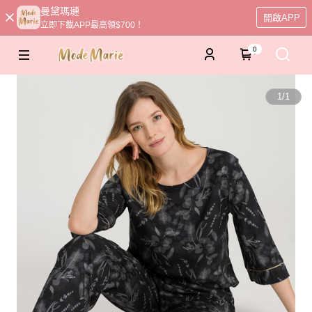
曼黛瑪璉
開啟APP
立即下載APP最高領$700！
0
1
/
1