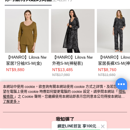
【HANRO】Lilova Nw
【HANRO】Lilova Nw
【HANRO】Lilov
家居7分袖XS-M(金)
外袍S-M(神秘影)
家居長褲XS-M(
影)
NT$9,880
NT$13,485
NT$8,760
NT$17,980
NT$11,680
本網站中使用 cookie，欲查詢有關本網站使用 cookie 方式之詳情，及若您不希
熱門標籤
望在電腦上使用 cookie 時應如何變更電腦的 cookie 設定，請參閱本網站「
隱私
權條款
」之 Cookie 聲明。您繼續使用本網站即表示您同意本公司得按本網站使
用條款之 Cookie 聲明使用 cookie。
了解更多 >
我知道了
綁定LINE好友 享100元折價券