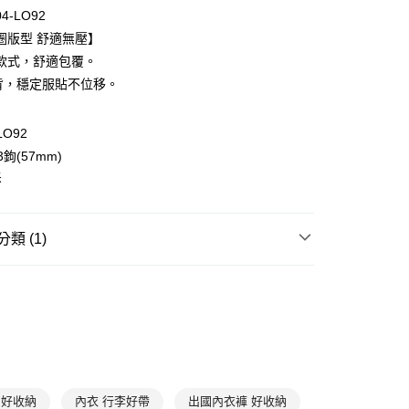
0 利率 每期
NT$173
21家銀行
04-LO92
庫商業銀行
第一商業銀行
圈版型 舒適無壓】
付款
業銀行
彰化商業銀行
款式，舒適包覆。
業儲蓄銀行
台北富邦商業銀行
背，穩定服貼不位移。
華商業銀行
兆豐國際商業銀行
小企業銀行
台中商業銀行
台灣）商業銀行
華泰商業銀行
LO92
業銀行
遠東國際商業銀行
鉤(57mm)
業銀行
永豐商業銀行
拆
業銀行
星展（台灣）商業銀行
際商業銀行
中國信託商業銀行
享後付
天信用卡公司
類 (1)
FTEE先享後付」】
先享後付是「在收到商品之後才付款」的支付方式。 讓您購物簡單
| 折扣專區
網路獨家｜內衣任3件1300
心！
：不需註冊會員、不需綁卡、不需儲值。
：只要手機號碼，簡訊認證，即可結帳。
：先確認商品／服務後，再付款。
款$888免運-以PackAge+配客嘉循環箱包裝寄出
EE先享後付」結帳流程】
0，滿NT$888(含以上)免運費
方式選擇「AFTEE先享後付」後，將跳轉至「AFTEE先享後
頁面，進行簡訊認證並確認金額後，即可完成結帳。
 好收納
內衣 行李好帶
出國內衣褲 好收納