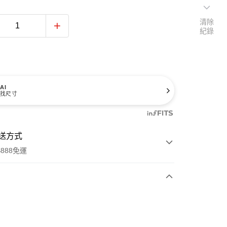
清除
紀錄
AI
找尺寸
送方式
888免運
次付款
期付款