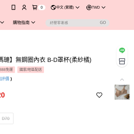
0
中文 (繁體)
TWD
購物指南
瑪璉】無鋼圈內衣 B-D罩杯(柔紗橘)
888免運
國家/地區配送
則評價
)
20
D70