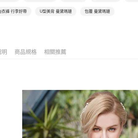
付款後全家
２．訂單
３．收到繳
出
內衣褲 行李好帶
U型美背 曼黛瑪璉
包覆 曼黛瑪璉
／ATM／
每筆NT$9
※ 請注意
絡購買商品
萊爾富取
先享後付
※ 交易是
每筆NT$9
是否繳費成
付客戶支
付款後萊
說明
商品規格
相關推薦
每筆NT$9
【注意事
１．透過由
交易，需
7-11取貨
求債權轉
每筆NT$9
２．關於
https://aft
付款後7-1
３．未成
「AFTE
每筆NT$9
任。
４．使用「
宅配
即時審查
每筆NT$9
結果請求
５．嚴禁
離島宅配
形，恩沛
動。
每筆NT$1