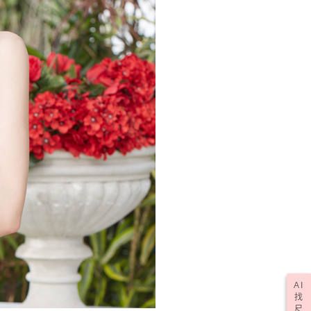
(訂單成立後，請主動於2天內與線上客服核對收
查看運費
期未確認訂單將自動取消)
AI
找
尺