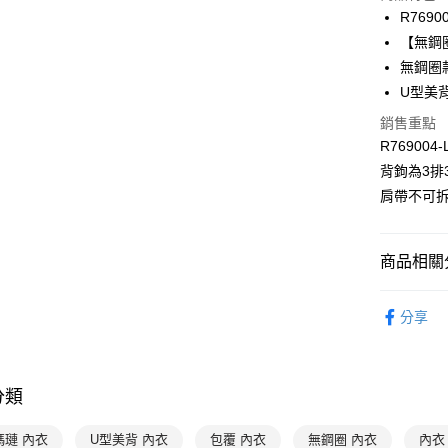
3 期 
R7690
合作金
【無鋼
超商取貨
華南商
無鋼圈
LINE Pay
上海商
U型美
國泰世
Apple Pay
銷售重點
臺灣中
匯豐（
R769004-
悠遊付
聯邦商
背鉤為3排3
元大商
全盈+PAY
肩帶不可
玉山商
台新國
AFTEE先
台灣樂
相關說明
商品相關分
【關於「A
ATM付款
AFTEE
限時優惠 
便利好安
分享
１．簡單
２．便利
運送方式
３．安心
全家取貨付
分類
【「AFT
每筆NT$9
１．於結帳
付」結帳
瑪璉 內衣
U型美背 內衣
包覆 內衣
無鋼圈 內衣
內衣