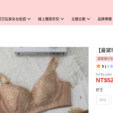
夏日玩美全台巡迴
線上獨家折扣
主題企劃
品牌專欄
【曼黛
超取滿NT$
5 (
8
NT$1,680
NT$5
尺寸
B70