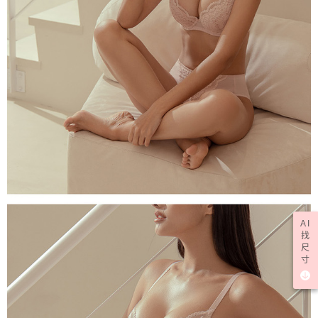
AI
找
尺
寸