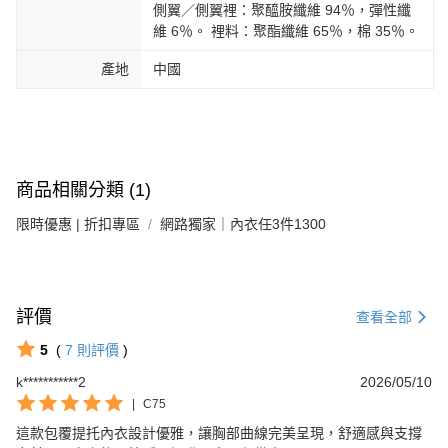
側翼／側翼裡：聚醯胺纖維 94％，彈性纖
維 6％。 裡料：聚酯纖維 65％，棉 35％。
產地
中國
商品相關分類 (1)
限時優惠 | 折扣專區
網路獨家｜內衣任3件1300
評價
查看全部
5
(
7
則評價
)
k***********2
2026/05/10
|
C75
這款包覆提托內衣設計優雅，讓胸部曲線完美呈現，舒適感與支撐