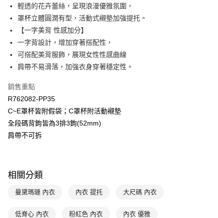
全盈+PAY
輕透的花卉蕾絲，呈現浪漫優雅氛圍，
玉山商業銀行
星展（台灣）商業銀行
罩杯立體圓潤有型，活動式襯墊加強提托。
台新國際商業銀行
中國信託商業銀行
AFTEE先享後付
台灣樂天信用卡公司
【一字美背 性感加分】
相關說明
【關於「AFTEE先享後付」】
一字背設計，增加穿著搭配性，
ATM付款
AFTEE先享後付是「在收到商品之後才付款」的支付方式。 讓您購物簡單
可搭配美背服飾，展現女性性感曲線
便利好安心！
肩帶不易滑落，加強衣身穿著穩定性。
１．簡單：不需註冊會員、不需綁卡、不需儲值。
運送方式
２．便利：只要手機號碼，簡訊認證，即可結帳。
３．安心：先確認商品／服務後，再付款。
銷售重點
全家取貨付款$888免運-以PackAge+配客嘉循環箱包裝寄出
R762082-PP35
每筆NT$90，滿NT$888(含以上)免運費
【「AFTEE先享後付」結帳流程】
C~E罩杯皆附假袋；C罩杯附活動襯墊
１．於結帳方式選擇「AFTEE先享後付」後，將跳轉至「AFTEE先享後付」
付款後全家取貨$888免運-以PackAge+配客嘉循環箱包裝寄出
結帳頁面，進行簡訊認證並確認金額後，即可完成結帳。
全段碼背鉤皆為3排3鉤(52mm)
２．訂單成立數日內，您將收到繳費通知簡訊。
每筆NT$90，滿NT$888(含以上)免運費
肩帶不可拆
３．收到繳費通知簡訊後14天內，點擊此簡訊中的連結，可透過四大超商／
ATM／網路銀行／等多元方式進行付款，方視為交易完成。
萊爾富取貨付款
※ 請注意：結帳手續完成當下不需立刻繳費，但若您需要取消訂單，請聯絡
每筆NT$90，滿NT$1,000(含以上)免運費
購買商品的店家。未經商家同意取消之訂單仍視為有效，需透過AFTEE先享
後付繳納相關費用。
相關分類
付款後萊爾富取貨
※ 交易是否成功請以「AFTEE先享後付 」之結帳頁面顯示為準，若有關於
是否繳費成功／繳費後需取消欲退款等相關疑問，請聯繫「AFTEE先享後付
曼黛瑪璉 內衣
內衣 提托
大尺碼 內衣
每筆NT$90，滿NT$1,000(含以上)免運費
客戶支援中心」
https://netprotections.freshdesk.com/support/home
7-11取貨付款
低脊心 內衣
粉紅色 內衣
內衣 優雅
【注意事項】