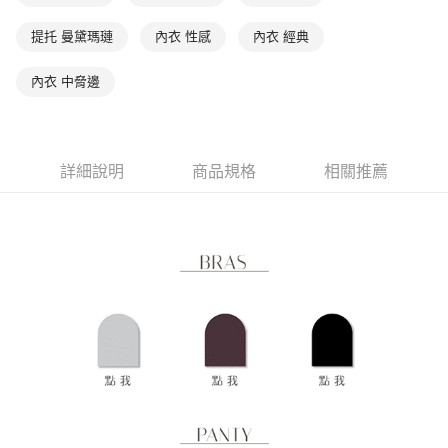
１．透過由恩沛科技股份有限公司提供之「AFTEE先享後付」服務完成之交
每筆NT$90，滿NT$1,000(含以上)免運費
易，需依本服務之必要範圍內提供個人資料，並將交易相關給付款項請求債
提托 曼黛瑪璉
內衣 性感
內衣 經典
權轉讓予恩沛科技股份有限公司。
付款後7-11取貨
２．關於個人資料處理事宜，請瀏覽以下網址：
每筆NT$90，滿NT$1,000(含以上)免運費
內衣 中脅邊
https://aftee.tw/terms/#terms3
３．未成年的使用者請事先徵得法定代理人或監護人之同意方可使用
宅配
「AFTEE先享後付」，若未經同意申辦者引起之損失，本公司不負相關責
任。
每筆NT$90，滿NT$1,000(含以上)免運費
４．使用「AFTEE先享後付」時，將依據個別帳號之用戶狀況，依本公司即
詳細說明
商品規格
相關推薦
時審查核予不同之上限額度；若仍有額度不足之情形，本公司將視審查結果
離島宅配
請求用戶進行身份認證。
每筆NT$150，滿NT$2,000(含以上)免運費
５．嚴禁一人註冊多個帳號或使用他人資訊註冊。若發現惡意使用之情形，
恩沛科技股份有限公司將有權停止該用戶之使用額度並採取法律行動。
海外宅配 (訂單成立後，請主動於2天內與線上客服核對收
查看運費
件資料，逾期未確認訂單將自動取消)