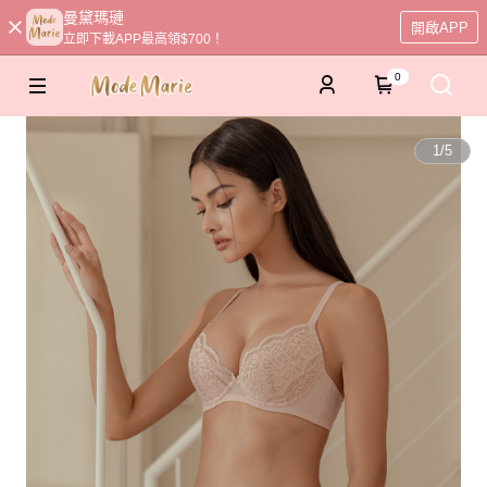
曼黛瑪璉
開啟APP
立即下載APP最高領$700！
0
1
/
5