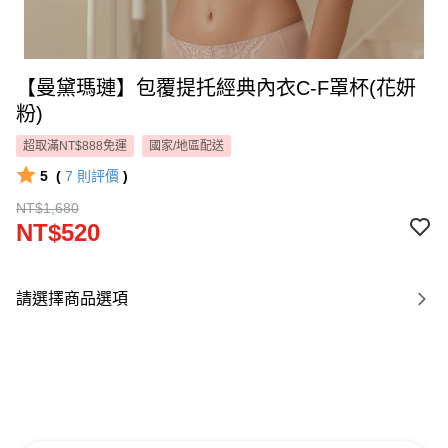
【曼黛瑪璉】包覆提托經典內衣C-F罩杯(花妍
粉)
超取滿NT$888免運
國家/地區配送
5
(
7
則評價
)
NT$1,680
NT$520
請選擇商品選項