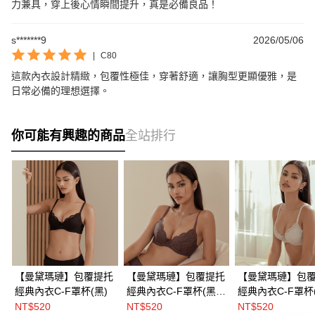
力兼具，穿上後心情瞬間提升，真是必備良品！
s*******9
2026/05/06
|
C80
這款內衣設計精緻，包覆性極佳，穿著舒適，讓胸型更顯優雅，是
日常必備的理想選擇。
你可能有興趣的商品
全站排行
【曼黛瑪璉】包覆提托
【曼黛瑪璉】包覆提托
【曼黛瑪璉】包
經典內衣C-F罩杯(黑)
經典內衣C-F罩杯(黑糖
經典內衣C-F罩杯
棕)
灰)
NT$520
NT$520
NT$520