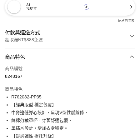
AI
找尺寸
付款與運送方式
超取滿NT$888免運
付款方式
商品特色
信用卡一次付款
商品編號
信用卡分期付款
8248167
3 期 0 利率 每期
NT$173
21家銀行
商品特色
合作金庫商業銀行
第一商業銀行
超商取貨付款
R762082-PP35
華南商業銀行
彰化商業銀行
【經典版型 穩定包覆】
LINE Pay
上海商業儲蓄銀行
台北富邦商業銀行
國泰世華商業銀行
兆豐國際商業銀行
中脅邊低脊心設計，呈現V型性感線條，
Apple Pay
臺灣中小企業銀行
台中商業銀行
絲棉剪裁罩杯，穿著舒適包覆，
匯豐（台灣）商業銀行
華泰商業銀行
單插片設計，增加衣身穩定。
悠遊付
聯邦商業銀行
遠東國際商業銀行
【舒適彈性 提托升級】
元大商業銀行
永豐商業銀行