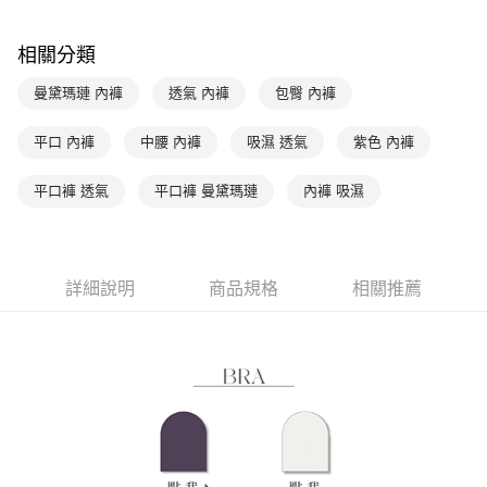
台新國際商業銀行
中國信託商業銀行
AFTEE先享後付
台灣樂天信用卡公司
相關說明
相關分類
【關於「AFTEE先享後付」】
ATM付款
AFTEE先享後付是「在收到商品之後才付款」的支付方式。 讓您購物簡單
曼黛瑪璉 內褲
透氣 內褲
包臀 內褲
便利好安心！
１．簡單：不需註冊會員、不需綁卡、不需儲值。
運送方式
２．便利：只要手機號碼，簡訊認證，即可結帳。
平口 內褲
中腰 內褲
吸濕 透氣
紫色 內褲
３．安心：先確認商品／服務後，再付款。
全家取貨付款$888免運-以PackAge+配客嘉循環箱包裝寄出
每筆NT$90，滿NT$888(含以上)免運費
平口褲 透氣
平口褲 曼黛瑪璉
內褲 吸濕
【「AFTEE先享後付」結帳流程】
１．於結帳方式選擇「AFTEE先享後付」後，將跳轉至「AFTEE先享後付」
付款後全家取貨$888免運-以PackAge+配客嘉循環箱包裝寄出
結帳頁面，進行簡訊認證並確認金額後，即可完成結帳。
２．訂單成立數日內，您將收到繳費通知簡訊。
每筆NT$90，滿NT$888(含以上)免運費
３．收到繳費通知簡訊後14天內，點擊此簡訊中的連結，可透過四大超商／
詳細說明
商品規格
相關推薦
ATM／網路銀行／等多元方式進行付款，方視為交易完成。
萊爾富取貨付款
※ 請注意：結帳手續完成當下不需立刻繳費，但若您需要取消訂單，請聯絡
每筆NT$90，滿NT$1,000(含以上)免運費
購買商品的店家。未經商家同意取消之訂單仍視為有效，需透過AFTEE先享
後付繳納相關費用。
付款後萊爾富取貨
※ 交易是否成功請以「AFTEE先享後付 」之結帳頁面顯示為準，若有關於
是否繳費成功／繳費後需取消欲退款等相關疑問，請聯繫「AFTEE先享後付
每筆NT$90，滿NT$1,000(含以上)免運費
客戶支援中心」
https://netprotections.freshdesk.com/support/home
7-11取貨付款
【注意事項】
１．透過由恩沛科技股份有限公司提供之「AFTEE先享後付」服務完成之交
每筆NT$90，滿NT$1,000(含以上)免運費
易，需依本服務之必要範圍內提供個人資料，並將交易相關給付款項請求債