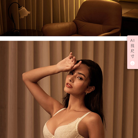
AI
找
尺
寸