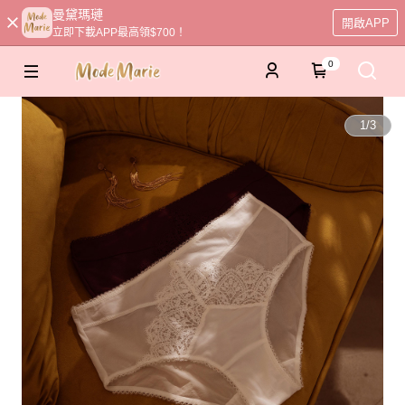
曼黛瑪璉
開啟APP
立即下載APP最高領$700！
0
1
/
3