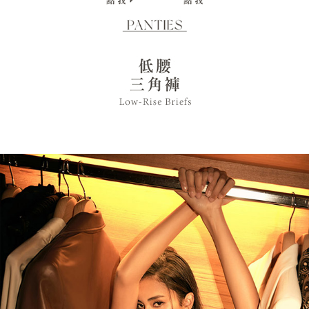
權轉讓予恩沛科技股份有限公司。
付款後7-11取貨
２．關於個人資料處理事宜，請瀏覽以下網址：
每筆NT$90，滿NT$1,000(含以上)免運費
https://aftee.tw/terms/#terms3
３．未成年的使用者請事先徵得法定代理人或監護人之同意方可使用
宅配
「AFTEE先享後付」，若未經同意申辦者引起之損失，本公司不負相關責
任。
每筆NT$90，滿NT$1,000(含以上)免運費
４．使用「AFTEE先享後付」時，將依據個別帳號之用戶狀況，依本公司即
時審查核予不同之上限額度；若仍有額度不足之情形，本公司將視審查結果
離島宅配
請求用戶進行身份認證。
每筆NT$150，滿NT$2,000(含以上)免運費
５．嚴禁一人註冊多個帳號或使用他人資訊註冊。若發現惡意使用之情形，
恩沛科技股份有限公司將有權停止該用戶之使用額度並採取法律行動。
海外宅配 (訂單成立後，請主動於2天內與線上客服核對收
查看運費
件資料，逾期未確認訂單將自動取消)