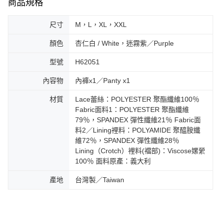
商品規格
尺寸
M，L，XL，XXL
顏色
杏仁白 / White，迷霧紫／Purple
型號
H62051
內容物
內褲x1／Panty x1
材質
Lace蕾絲：POLYESTER 聚酯纖維100％
Fabric面料1：POLYESTER 聚酯纖維
79％，SPANDEX 彈性纖維21％ Fabric面
料2／Lining裡料：POLYAMIDE 聚醯胺纖
維72％，SPANDEX 彈性纖維28％
Lining（Crotch）裡料(襠部)：Viscose嫘縈
100％ 面料原產：義大利
產地
台灣製／Taiwan