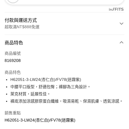
付款與運送方式
超取滿NT$888免運
付款方式
商品特色
信用卡一次付款
商品編號
信用卡分期付款
8169208
3 期 0 利率 每期
NT$393
21家銀行
商品特色
合作金庫商業銀行
第一商業銀行
超商取貨付款
H62051-3-LW24(杏仁白)/FV78(迷霧紫)
華南商業銀行
彰化商業銀行
中腰平口版型，舒適包臀；褲腳為三角設計。
LINE Pay
上海商業儲蓄銀行
台北富邦商業銀行
國泰世華商業銀行
兆豐國際商業銀行
萊克材質，延展性佳。
Apple Pay
臺灣中小企業銀行
台中商業銀行
褲底添加涼感膠原蛋白纖維，吸濕易乾、保濕肌膚、透氣涼感。
匯豐（台灣）商業銀行
華泰商業銀行
悠遊付
聯邦商業銀行
遠東國際商業銀行
銷售重點
元大商業銀行
永豐商業銀行
全盈+PAY
H62051-3-LW24(杏仁白)/FV78(迷霧紫)
玉山商業銀行
星展（台灣）商業銀行