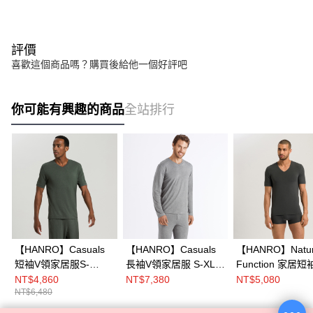
評價
喜歡這個商品嗎？購買後給他一個好評吧
你可能有興趣的商品
全站排行
【HANRO】Casuals
【HANRO】Casuals
【HANRO】Natur
短袖V領家居服S-
長袖V領家居服 S-XL
Function 家居短袖
XL(綠灰)
(紗灰)
(暗夜灰)
NT$4,860
NT$7,380
NT$5,080
NT$6,480