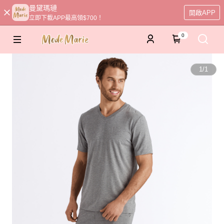
曼黛瑪璉
開啟APP
立即下載APP最高領$700！
0
1
/
1