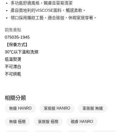
國泰世華商業銀行
兆豐國際商業銀行
多功能舒適風格，親膚且容易清潔
悠遊付
臺灣中小企業銀行
台中商業銀行
產自奧地利的VISCOSE面料，觸感柔軟。
匯豐（台灣）商業銀行
華泰商業銀行
領口採用羅紋工藝，適合瑜伽、休暇家居穿著。
全盈+PAY
聯邦商業銀行
遠東國際商業銀行
元大商業銀行
永豐商業銀行
ATM付款
銷售重點
玉山商業銀行
星展（台灣）商業銀行
075035-1945
台新國際商業銀行
中國信託商業銀行
運送方式
【保養方式】
台灣樂天信用卡公司
30℃以下溫和洗滌
付款後全家取貨$888免運-以PackAge+配客嘉循環箱包裝寄出
低溫熨燙
每筆NT$90，滿NT$888(含以上)免運費
不可漂白
付款後萊爾富取貨
不可烘乾
每筆NT$90，滿NT$1,000(含以上)免運費
付款後7-11取貨
相關分類
每筆NT$90，滿NT$1,000(含以上)免運費
無縫 HANRO
家居服 HANRO
家居服 無縫
宅配
每筆NT$90，滿NT$1,000(含以上)免運費
無縫 極簡
家居服 極簡
親膚 HANRO