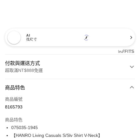
AI
找尺寸
付款與運送方式
超取滿NT$888免運
付款方式
商品特色
信用卡一次付款
商品編號
信用卡分期付款
8165793
3 期 0 利率 每期
NT$2,160
21家銀行
商品特色
合作金庫商業銀行
第一商業銀行
LINE Pay
075035-1945
華南商業銀行
彰化商業銀行
【HANRO Living Casuals S/Slv Shirt V-Neck】
Apple Pay
上海商業儲蓄銀行
台北富邦商業銀行