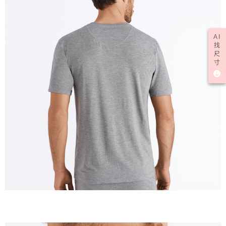
AI
找
尺
寸