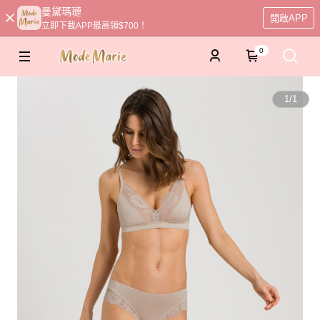
曼黛瑪璉
開啟APP
立即下載APP最高領$700！
0
1
/
1