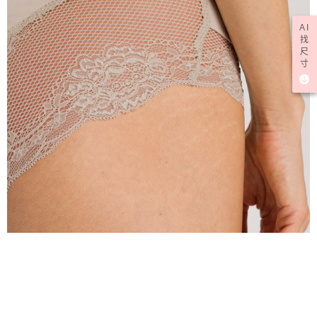
AI
找
尺
寸