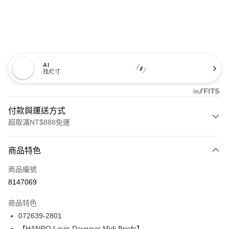
AI
找尺寸
付款與運送方式
超取滿NT$888免運
付款方式
商品特色
信用卡一次付款
商品編號
信用卡分期付款
8147069
3 期 0 利率 每期
NT$1,020
21家銀行
商品特色
合作金庫商業銀行
第一商業銀行
LINE Pay
072639-2801
華南商業銀行
彰化商業銀行
【HANRO Lovis Daywear Midi Briefs】