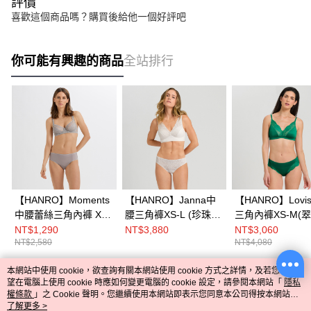
評價
喜歡這個商品嗎？購買後給他一個好評吧
你可能有興趣的商品
全站排行
【HANRO】Moments
【HANRO】Janna中
【HANRO】Lovi
中腰蕾絲三角內褲 XS-
腰三角褲XS-L (珍珠
三角內褲XS-M(翠
L (經典灰)
灰)
NT$1,290
NT$3,880
NT$3,060
NT$2,580
NT$4,080
本網站中使用 cookie，欲查詢有關本網站使用 cookie 方式之詳情，及若您不希
熱門標籤
望在電腦上使用 cookie 時應如何變更電腦的 cookie 設定，請參閱本網站「
隱私
權條款
」之 Cookie 聲明。您繼續使用本網站即表示您同意本公司得按本網站使
用條款之 Cookie 聲明使用 cookie。
了解更多 >