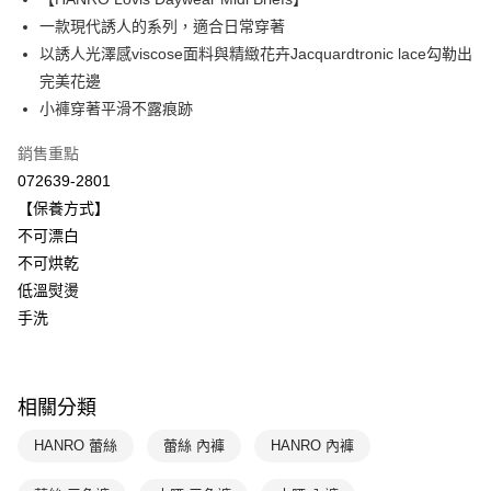
Apple Pay
上海商業儲蓄銀行
台北富邦商業銀行
國泰世華商業銀行
兆豐國際商業銀行
一款現代誘人的系列，適合日常穿著
悠遊付
臺灣中小企業銀行
台中商業銀行
以誘人光澤感viscose面料與精緻花卉Jacquardtronic lace勾勒出
匯豐（台灣）商業銀行
華泰商業銀行
完美花邊
全盈+PAY
聯邦商業銀行
遠東國際商業銀行
小褲穿著平滑不露痕跡
元大商業銀行
永豐商業銀行
ATM付款
玉山商業銀行
星展（台灣）商業銀行
銷售重點
台新國際商業銀行
中國信託商業銀行
運送方式
072639-2801
台灣樂天信用卡公司
【保養方式】
付款後全家取貨$888免運-以PackAge+配客嘉循環箱包裝寄出
不可漂白
每筆NT$90，滿NT$888(含以上)免運費
不可烘乾
付款後萊爾富取貨
低溫熨燙
每筆NT$90，滿NT$1,000(含以上)免運費
手洗
付款後7-11取貨
每筆NT$90，滿NT$1,000(含以上)免運費
相關分類
宅配
HANRO 蕾絲
蕾絲 內褲
HANRO 內褲
每筆NT$90，滿NT$1,000(含以上)免運費