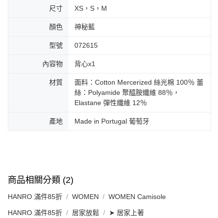
尺寸
XS，S，M
顏色
神秘藍
型號
072615
內容物
背心x1
材質
面料：Cotton Mercerized 絲光棉 100％ 蕾
絲：Polyamide 聚醯胺纖維 88％，
Elastane 彈性纖維 12％
產地
Made in Portugal 葡萄牙
商品相關分類 (2)
HANRO 滿件85折
WOMEN
WOMEN Camisole
HANRO 滿件85折
居家放鬆
➤ 居家上著