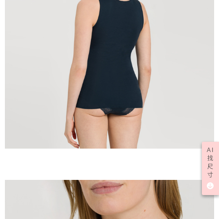
AI
找
尺
寸