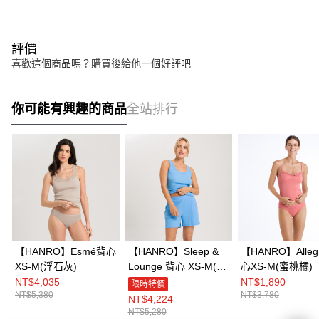
評價
喜歡這個商品嗎？購買後給他一個好評吧
你可能有興趣的商品
全站排行
【HANRO】Esmé背心
【HANRO】Sleep &
【HANRO】Alleg
XS-M(浮石灰)
Lounge 背心 XS-M(天
心XS-M(蜜桃橘)
使藍)
NT$4,035
NT$1,890
限時特價
NT$5,380
NT$3,780
NT$4,224
NT$5,280