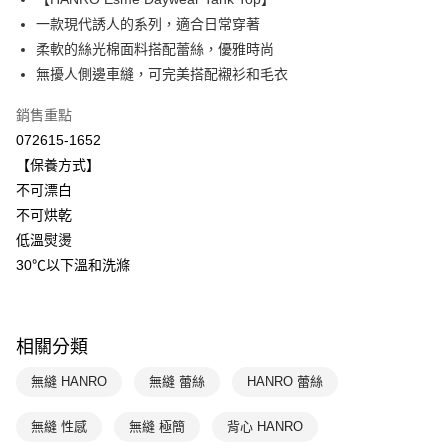
Apple Pay
上海商業儲蓄銀行
台北富邦商業銀行
國泰世華商業銀行
兆豐國際商業銀行
一款現代誘人的系列，適合日常穿著
悠遊付
臺灣中小企業銀行
台中商業銀行
柔軟的絲光棉面料搭配蕾絲，優雅時尚
匯豐（台灣）商業銀行
華泰商業銀行
無擾人側邊車縫，可完美搭配襯衫和毛衣
全盈+PAY
聯邦商業銀行
遠東國際商業銀行
元大商業銀行
永豐商業銀行
ATM付款
銷售重點
玉山商業銀行
星展（台灣）商業銀行
072615-1652
台新國際商業銀行
中國信託商業銀行
運送方式
【保養方式】
台灣樂天信用卡公司
不可漂白
付款後全家取貨$888免運-以PackAge+配客嘉循環箱包裝寄出
不可烘乾
每筆NT$90，滿NT$888(含以上)免運費
低溫熨燙
付款後萊爾富取貨
30℃以下溫和洗滌
每筆NT$90，滿NT$1,000(含以上)免運費
付款後7-11取貨
相關分類
每筆NT$90，滿NT$1,000(含以上)免運費
無縫 HANRO
無縫 蕾絲
HANRO 蕾絲
宅配
每筆NT$90，滿NT$1,000(含以上)免運費
無縫 性感
無縫 極簡
背心 HANRO