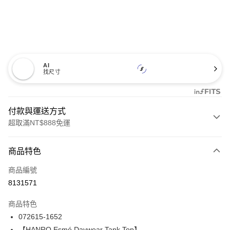
AI
找尺寸
付款與運送方式
超取滿NT$888免運
付款方式
商品特色
信用卡一次付款
商品編號
信用卡分期付款
8131571
3 期 0 利率 每期
NT$1,345
21家銀行
商品特色
合作金庫商業銀行
第一商業銀行
LINE Pay
072615-1652
華南商業銀行
彰化商業銀行
【HANRO Esmé Daywear Tank Top】