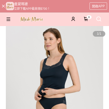
曼黛瑪璉
開啟APP
立即下載APP最高領$700！
0
1
/
1