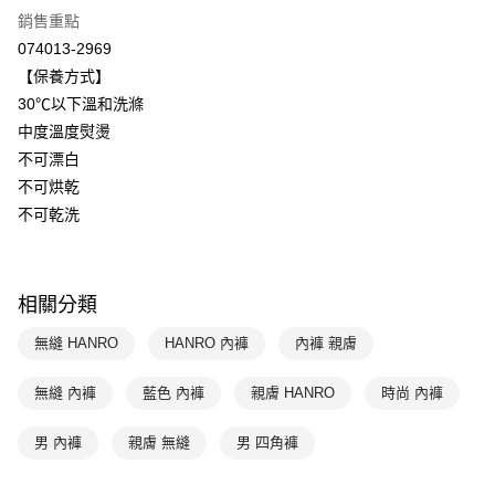
全盈+PAY
聯邦商業銀行
遠東國際商業銀行
銷售重點
元大商業銀行
永豐商業銀行
ATM付款
074013-2969
玉山商業銀行
星展（台灣）商業銀行
【保養方式】
台新國際商業銀行
中國信託商業銀行
運送方式
30℃以下溫和洗滌
台灣樂天信用卡公司
中度溫度熨燙
付款後全家取貨$888免運-以PackAge+配客嘉循環箱包裝寄出
不可漂白
每筆NT$90，滿NT$888(含以上)免運費
不可烘乾
付款後萊爾富取貨
不可乾洗
每筆NT$90，滿NT$1,000(含以上)免運費
付款後7-11取貨
相關分類
每筆NT$90，滿NT$1,000(含以上)免運費
無縫 HANRO
HANRO 內褲
內褲 親膚
宅配
每筆NT$90，滿NT$1,000(含以上)免運費
無縫 內褲
藍色 內褲
親膚 HANRO
時尚 內褲
男 內褲
親膚 無縫
男 四角褲