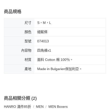
商品規格
尺寸
S，M，L
顏色
細藍條
型號
074013
內容物
四角褲x1
材質
面料 Cotton 棉 100％。
產地
Made in Bulgarien保加利亞。
商品相關分類 (2)
HANRO 滿件85折
MEN
MEN Boxers