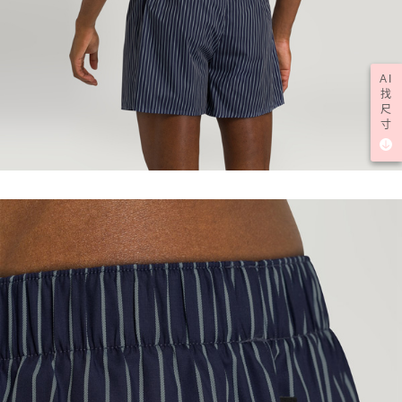
AI
找
尺
寸