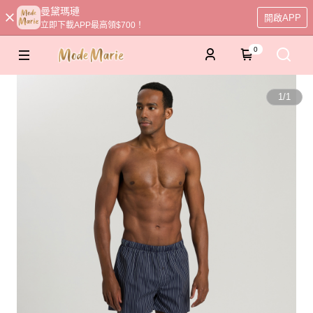
曼黛瑪璉
開啟APP
立即下載APP最高領$700！
0
1
/
1