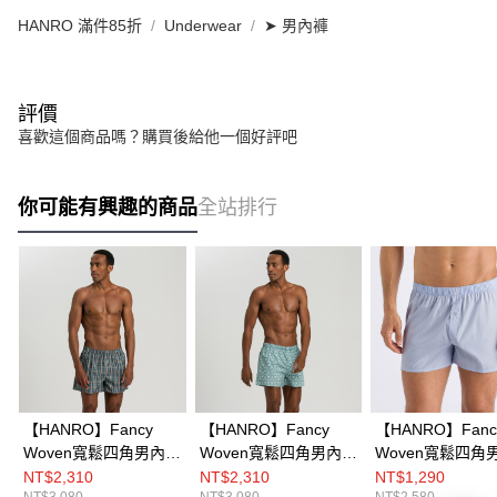
HANRO 滿件85折
Underwear
➤ 男內褲
評價
喜歡這個商品嗎？購買後給他一個好評吧
你可能有興趣的商品
全站排行
【HANRO】Fancy
【HANRO】Fancy
【HANRO】Fanc
Woven寬鬆四角男內褲
Woven寬鬆四角男內褲
Woven寬鬆四角
S-L(方格藍)
S-L(三角藍)
(淺藍)
NT$2,310
NT$2,310
NT$1,290