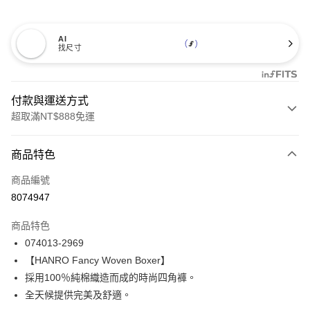
AI
找尺寸
付款與運送方式
超取滿NT$888免運
付款方式
商品特色
信用卡一次付款
商品編號
信用卡分期付款
8074947
3 期 0 利率 每期
NT$770
21家銀行
商品特色
合作金庫商業銀行
第一商業銀行
LINE Pay
074013-2969
華南商業銀行
彰化商業銀行
【HANRO Fancy Woven Boxer】
Apple Pay
上海商業儲蓄銀行
台北富邦商業銀行
國泰世華商業銀行
兆豐國際商業銀行
採用100％純棉織造而成的時尚四角褲。
悠遊付
臺灣中小企業銀行
台中商業銀行
全天候提供完美及舒適。
匯豐（台灣）商業銀行
華泰商業銀行