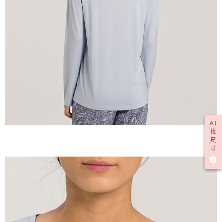
AI
找
尺
寸