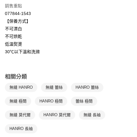
全盈+PAY
聯邦商業銀行
遠東國際商業銀行
銷售重點
元大商業銀行
永豐商業銀行
ATM付款
077844-1543
玉山商業銀行
星展（台灣）商業銀行
【保養方式】
台新國際商業銀行
中國信託商業銀行
運送方式
不可漂白
台灣樂天信用卡公司
不可烘乾
付款後全家取貨$888免運-以PackAge+配客嘉循環箱包裝寄出
低溫熨燙
每筆NT$90，滿NT$888(含以上)免運費
30℃以下溫和洗滌
付款後萊爾富取貨
每筆NT$90，滿NT$1,000(含以上)免運費
相關分類
付款後7-11取貨
每筆NT$90，滿NT$1,000(含以上)免運費
無縫 HANRO
無縫 蕾絲
HANRO 蕾絲
宅配
無縫 極簡
HANRO 極簡
蕾絲 極簡
每筆NT$90，滿NT$1,000(含以上)免運費
無縫 莫代爾
HANRO 莫代爾
無縫 長袖
HANRO 長袖