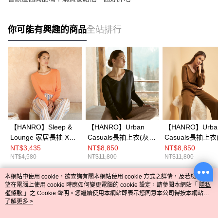
你可能有興趣的商品
全站排行
【HANRO】Sleep &
【HANRO】Urban
【HANRO】Urba
Lounge 家居長袖 XS-
Casuals長袖上衣(灰
Casuals長袖上衣
M (紅鶴橘)
黑)
棕)
NT$3,435
NT$8,850
NT$8,850
NT$4,580
NT$11,800
NT$11,800
本網站中使用 cookie，欲查詢有關本網站使用 cookie 方式之詳情，及若您不希
熱門標籤
望在電腦上使用 cookie 時應如何變更電腦的 cookie 設定，請參閱本網站「
隱私
權條款
」之 Cookie 聲明。您繼續使用本網站即表示您同意本公司得按本網站使
用條款之 Cookie 聲明使用 cookie。
了解更多 >