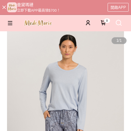
曼黛瑪璉
開啟APP
立即下載APP最高領$700！
0
1
/
1