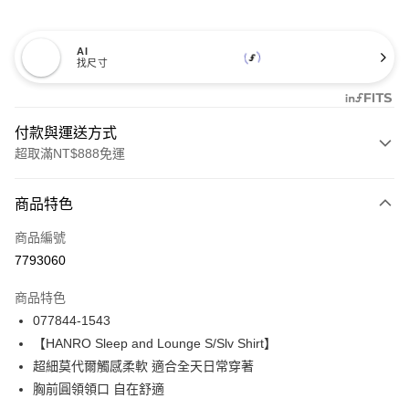
AI
找尺寸
付款與運送方式
超取滿NT$888免運
付款方式
商品特色
信用卡一次付款
商品編號
信用卡分期付款
7793060
3 期 0 利率 每期
NT$1,145
21家銀行
商品特色
合作金庫商業銀行
第一商業銀行
LINE Pay
077844-1543
華南商業銀行
彰化商業銀行
【HANRO Sleep and Lounge S/Slv Shirt】
Apple Pay
上海商業儲蓄銀行
台北富邦商業銀行
國泰世華商業銀行
兆豐國際商業銀行
超細莫代爾觸感柔軟 適合全天日常穿著
悠遊付
臺灣中小企業銀行
台中商業銀行
胸前圓領領口 自在舒適
匯豐（台灣）商業銀行
華泰商業銀行