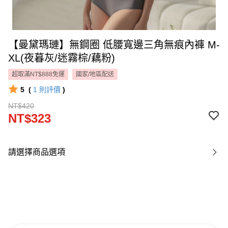
【曼黛瑪璉】無鋼圈 低腰寬邊三角無痕內褲 M-
XL(夜暮灰/迷霧棕/藕粉)
超取滿NT$888免運
國家/地區配送
5
(
1
則評價
)
NT$420
NT$323
請選擇商品選項