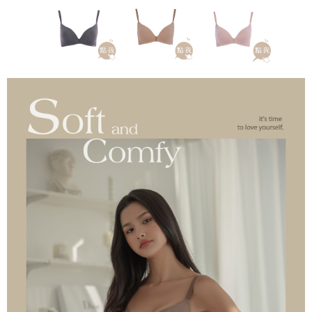
１．透過由恩沛科技股份有限公司提供之「AFTEE先享後付」服務完成之交
每筆NT$90，滿NT$1,000(含以上)免運費
易，需依本服務之必要範圍內提供個人資料，並將交易相關給付款項請求債
權轉讓予恩沛科技股份有限公司。
付款後7-11取貨
２．關於個人資料處理事宜，請瀏覽以下網址：
每筆NT$90，滿NT$1,000(含以上)免運費
https://aftee.tw/terms/#terms3
３．未成年的使用者請事先徵得法定代理人或監護人之同意方可使用
宅配
「AFTEE先享後付」，若未經同意申辦者引起之損失，本公司不負相關責
任。
每筆NT$90，滿NT$1,000(含以上)免運費
４．使用「AFTEE先享後付」時，將依據個別帳號之用戶狀況，依本公司即
時審查核予不同之上限額度；若仍有額度不足之情形，本公司將視審查結果
離島宅配
請求用戶進行身份認證。
每筆NT$150，滿NT$2,000(含以上)免運費
５．嚴禁一人註冊多個帳號或使用他人資訊註冊。若發現惡意使用之情形，
恩沛科技股份有限公司將有權停止該用戶之使用額度並採取法律行動。
海外宅配 (訂單成立後，請主動於2天內與線上客服核對收
查看運費
件資料，逾期未確認訂單將自動取消)