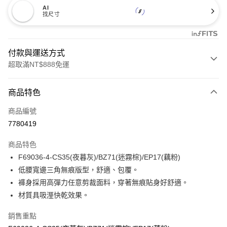
AI
找尺寸
付款與運送方式
超取滿NT$888免運
付款方式
商品特色
信用卡一次付款
商品編號
信用卡分期付款
7780419
3 期 0 利率 每期
NT$107
21家銀行
商品特色
合作金庫商業銀行
第一商業銀行
超商取貨付款
F69036-4-CS35(夜暮灰)/BZ71(迷霧棕)/EP17(藕粉)
華南商業銀行
彰化商業銀行
低腰寬邊三角無痕版型，舒適、包覆。
LINE Pay
上海商業儲蓄銀行
台北富邦商業銀行
國泰世華商業銀行
兆豐國際商業銀行
褲身採用高彈力任意剪裁面料，穿著無痕貼身好舒適。
Apple Pay
臺灣中小企業銀行
台中商業銀行
材質具吸溼快乾效果。
匯豐（台灣）商業銀行
華泰商業銀行
悠遊付
聯邦商業銀行
遠東國際商業銀行
銷售重點
元大商業銀行
永豐商業銀行