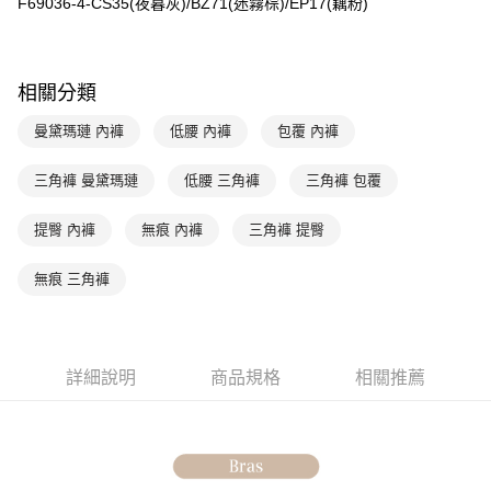
全盈+PAY
F69036-4-CS35(夜暮灰)/BZ71(迷霧棕)/EP17(藕粉)
玉山商業銀行
星展（台灣）商業銀行
台新國際商業銀行
中國信託商業銀行
AFTEE先享後付
台灣樂天信用卡公司
相關說明
相關分類
【關於「AFTEE先享後付」】
ATM付款
AFTEE先享後付是「在收到商品之後才付款」的支付方式。 讓您購物簡單
曼黛瑪璉 內褲
低腰 內褲
包覆 內褲
便利好安心！
１．簡單：不需註冊會員、不需綁卡、不需儲值。
運送方式
２．便利：只要手機號碼，簡訊認證，即可結帳。
三角褲 曼黛瑪璉
低腰 三角褲
三角褲 包覆
３．安心：先確認商品／服務後，再付款。
全家取貨付款$888免運-以PackAge+配客嘉循環箱包裝寄出
每筆NT$90，滿NT$888(含以上)免運費
提臀 內褲
無痕 內褲
三角褲 提臀
【「AFTEE先享後付」結帳流程】
１．於結帳方式選擇「AFTEE先享後付」後，將跳轉至「AFTEE先享後付」
付款後全家取貨$888免運-以PackAge+配客嘉循環箱包裝寄出
結帳頁面，進行簡訊認證並確認金額後，即可完成結帳。
無痕 三角褲
２．訂單成立數日內，您將收到繳費通知簡訊。
每筆NT$90，滿NT$888(含以上)免運費
３．收到繳費通知簡訊後14天內，點擊此簡訊中的連結，可透過四大超商／
ATM／網路銀行／等多元方式進行付款，方視為交易完成。
萊爾富取貨付款
※ 請注意：結帳手續完成當下不需立刻繳費，但若您需要取消訂單，請聯絡
每筆NT$90，滿NT$1,000(含以上)免運費
購買商品的店家。未經商家同意取消之訂單仍視為有效，需透過AFTEE先享
詳細說明
商品規格
相關推薦
後付繳納相關費用。
付款後萊爾富取貨
※ 交易是否成功請以「AFTEE先享後付 」之結帳頁面顯示為準，若有關於
是否繳費成功／繳費後需取消欲退款等相關疑問，請聯繫「AFTEE先享後付
每筆NT$90，滿NT$1,000(含以上)免運費
客戶支援中心」
https://netprotections.freshdesk.com/support/home
7-11取貨付款
【注意事項】