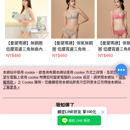
【曼黛瑪璉】無鋼圈
【曼黛瑪璉】保氧無鋼
【曼黛瑪璉】保
低腰寬邊三角無痕內褲
圈 低腰寬邊三角無痕
圈 低腰寬邊三角無痕
M-XL(舒適灰/慕絲棕/
內褲(北歐棕)
內褲(迷迭粉)
NT$480
NT$460
NT$460
黑)
本網站中使用 cookie，欲查詢有關本網站使用 cookie 方式之詳情，及若您不希
熱門標籤
望在電腦上使用 cookie 時應如何變更電腦的 cookie 設定，請參閱本網站「
隱私
權條款
」之 Cookie 聲明。您繼續使用本網站即表示您同意本公司得按本網站使
用條款之 Cookie 聲明使用 cookie。
了解更多 >
我知道了
綁定LINE好友 享100元折價券
連結 LINE 帳號