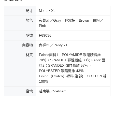
尺寸
M，L，XL
顏色
夜暮灰／Gray，迷霧棕／Brown，藕粉／
Pink
型號
F69036
內容物
內褲x1／Panty x1
材質
Fabric面料1：POLYAMIDE 聚醯胺纖維
70％，SPANDEX 彈性纖維 30％ Fabric面
料2：SPANDEX 彈性纖維 57％，
POLYESTER 聚酯纖維 43％
Lining（Crotch）裡料(襠部)：COTTON 棉
100％
產地
越南製／Vietnam