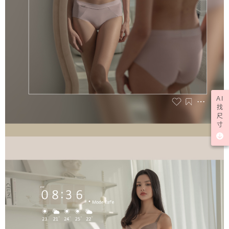
AI
找
尺
寸