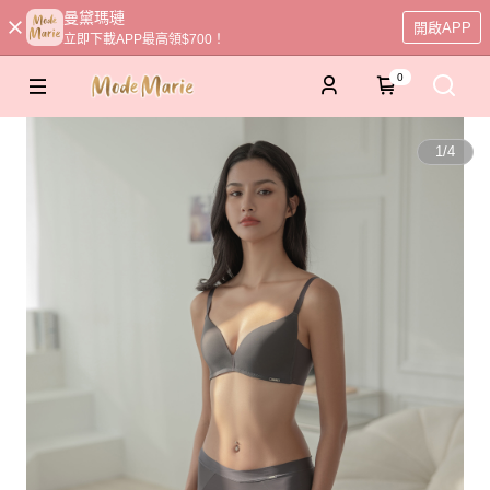
曼黛瑪璉
開啟APP
立即下載APP最高領$700！
0
1
/
4