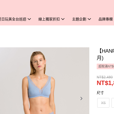
夏日玩美全台巡迴
線上獨家折扣
主題企劃
品牌專欄
【HAN
月)
超取滿NT$
NT$2,480
NT$1,
尺寸
XS