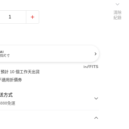
清除
紀錄
AI
找尺寸
預計 10 個工作天出貨
不適用折價券
送方式
888免運
次付款