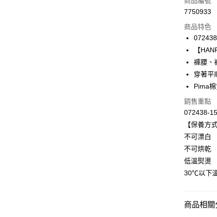
商品編號
7750933
信用卡分
商品特色
3 期 
072438
合作金
【HANRO
LINE Pay
華南商
褲腰、
Apple Pay
上海商
穿著平
國泰世
Pima
悠遊付
臺灣中
匯豐（
銷售重點
全盈+PAY
聯邦商
072438-1
元大商
ATM付款
【保養方
玉山商
不可漂白
台新國
不可烘乾
台灣樂
運送方式
低溫熨燙
付款後全家
30℃以下
出
每筆NT$9
商品相關分
付款後萊