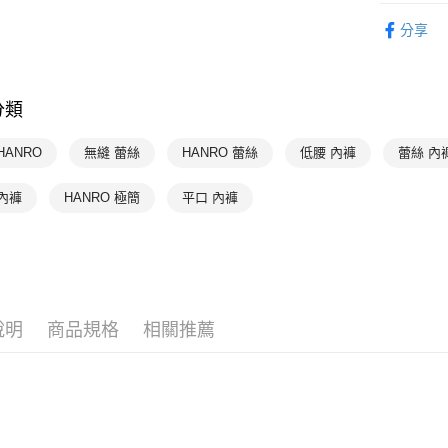
限時優惠 
每筆NT$9
分享
HANRO 
付款後7-1
HANRO 
每筆NT$9
分類
HANRO 
宅配
每筆NT$9
HANRO
無縫 蕾絲
HANRO 蕾絲
低腰 內褲
蕾絲 內
內褲
HANRO 極簡
平口 內褲
說明
商品規格
相關推薦