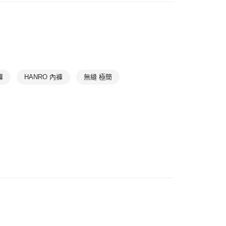
| 折扣專區
HANRO｜獨家新降Up to 70% off
0，滿NT$1,000(含以上)免運費
滿件85折
Underwear
➤ 棉質內褲
1取貨
滿件85折
Underwear
➤ 平口內褲
0，滿NT$1,000(含以上)免運費
滿件85折
首選系列
Cotton Lace
0，滿NT$1,000(含以上)免運費
褲
HANRO 內褲
無縫 極簡