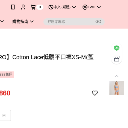
0
中文 (繁體)
TWD
購物指南
RO】Cotton Lace低腰平口褲XS-M(藍
888免運
860
M