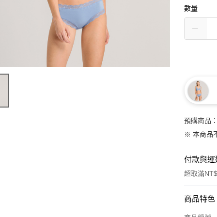
數量
預購商品：
※ 本商品
付款與運
超取滿NT$
付款方式
商品特色
信用卡一