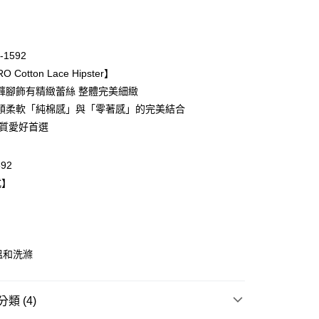
期付款
0 利率 每期
NT$620
21家銀行
-1592
庫商業銀行
第一商業銀行
 Cotton Lace Hipster】
業銀行
彰化商業銀行
褲腳飾有精緻蕾絲 整體完美細緻
業儲蓄銀行
台北富邦商業銀行
順柔軟「純棉感」與「零著感」的完美結合
華商業銀行
兆豐國際商業銀行
棉質愛好首選
小企業銀行
台中商業銀行
台灣）商業銀行
華泰商業銀行
業銀行
遠東國際商業銀行
592
業銀行
永豐商業銀行
式】
業銀行
星展（台灣）商業銀行
際商業銀行
中國信託商業銀行
天信用卡公司
取貨$888免運-以PackAge+配客嘉循環箱包裝寄
溫和洗滌
0，滿NT$888(含以上)免運費
類 (4)
爾富取貨