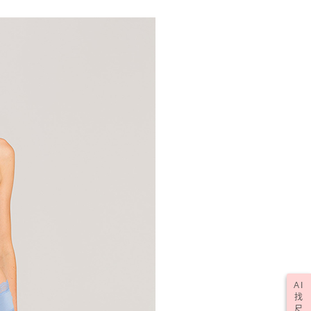
AI
找
尺