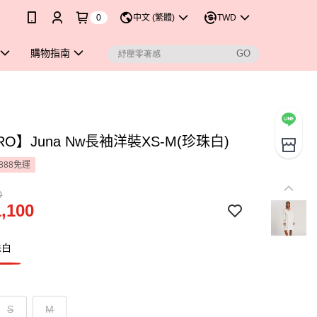
0
中文 (繁體)
TWD
購物指南
RO】Juna Nw長袖洋裝XS-M(珍珠白)
888免運
0
,100
珠白
S
M