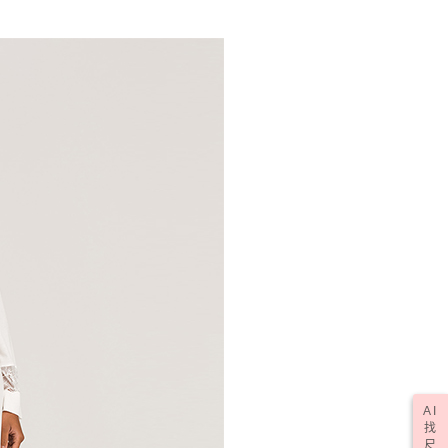
AI
找
尺