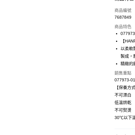
信用卡一
商品編號
7687849
信用卡分
商品特色
3 期 
077973
合作金
【HANRO
LINE Pay
華南商
以柔軟飄逸
Apple Pay
上海商
製成，
國泰世
精緻的
悠遊付
臺灣中
匯豐（
銷售重點
全盈+PAY
聯邦商
077973-0
元大商
ATM付款
【保養方
玉山商
不可漂白
台新國
低溫烘乾
台灣樂
運送方式
不可熨燙
付款後全家
30℃以下
出
每筆NT$9