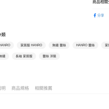
商品相關分
付款後萊
限時優惠 
每筆NT$9
分享
HANRO 
付款後7-1
每筆NT$9
分類
宅配
每筆NT$9
HANRO
家居服 HANRO
無縫 蕾絲
HANRO 蕾絲
家
無縫
長袖 家居服
蕾絲 洋裝
說明
商品規格
相關推薦