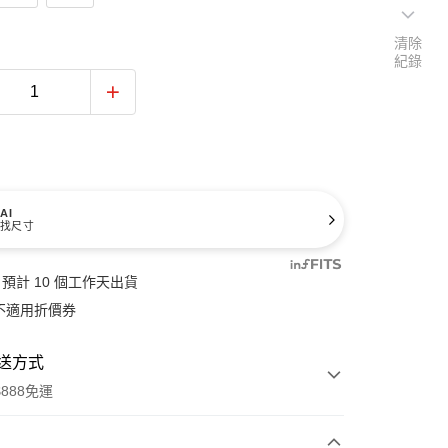
清除
紀錄
AI
找尺寸
預計 10 個工作天出貨
不適用折價券
送方式
888免運