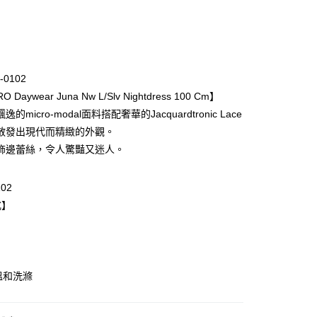
次付款
期付款
0 利率 每期
NT$3,700
21家銀行
-0102
庫商業銀行
第一商業銀行
 Daywear Juna Nw L/Slv Nightdress 100 Cm】
業銀行
彰化商業銀行
的micro-modal面料搭配奢華的Jacquardtronic Lace
業儲蓄銀行
台北富邦商業銀行
散發出現代而精緻的外觀。
華商業銀行
兆豐國際商業銀行
飾邊蕾絲，令人驚豔又迷人。
小企業銀行
台中商業銀行
台灣）商業銀行
華泰商業銀行
業銀行
遠東國際商業銀行
102
業銀行
永豐商業銀行
式】
業銀行
星展（台灣）商業銀行
際商業銀行
中國信託商業銀行
天信用卡公司
取貨$888免運-以PackAge+配客嘉循環箱包裝寄
溫和洗滌
0，滿NT$888(含以上)免運費