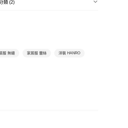
類 (2)
爾富取貨
| 折扣專區
HANRO｜獨家新降Up to 70% off
0，滿NT$1,000(含以上)免運費
滿件85折
居家放鬆
➤ 連身睡衣
1取貨
0，滿NT$1,000(含以上)免運費
0，滿NT$1,000(含以上)免運費
居服 無縫
家居服 蕾絲
洋裝 HANRO