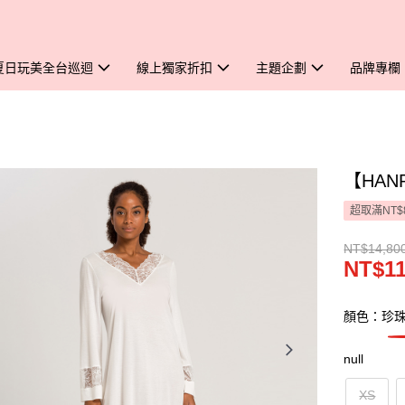
夏日玩美全台巡迴
線上獨家折扣
主題企劃
品牌專欄
【HAN
超取滿NT$
NT$14,80
NT$11
顏色：珍
null
XS