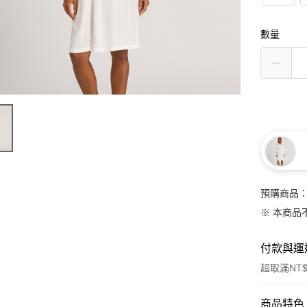
數量
預購商品：
※ 本商品
付款與運
超取滿NT$
付款方式
商品特色