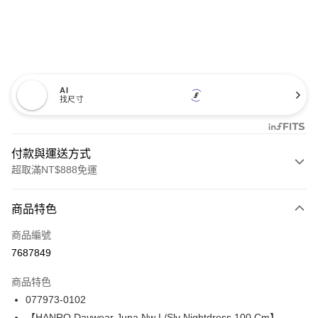
AI
找尺寸
付款與運送方式
超取滿NT$888免運
付款方式
商品特色
信用卡一次付款
商品編號
信用卡分期付款
7687849
3 期 0 利率 每期
NT$3,700
21家銀行
商品特色
合作金庫商業銀行
第一商業銀行
LINE Pay
077973-0102
華南商業銀行
彰化商業銀行
【HANRO Daywear Juna Nw L/Slv Nightdress 100 Cm】