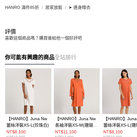
HANRO 滿件85折
居家放鬆
➤ 連身睡衣
評價
喜歡這個商品嗎？購買後給他一個好評吧
你可能有興趣的商品
全站排行
【HANRO】Juna Nw
【HANRO】Juna Nw
【HANRO】Juna
蕾絲洋裝XS-L(珍珠白)
長袖洋裝XS-M(珊瑚
蕾絲洋裝XS-L(珊
橘)
NT$8,100
NT$11,100
NT$8,100