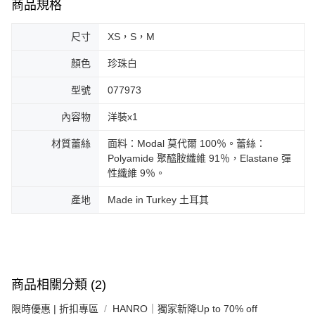
商品規格
尺寸
XS，S，M
顏色
珍珠白
型號
077973
內容物
洋裝x1
材質蕾絲
面料：Modal 莫代爾 100％。蕾絲：
Polyamide 聚醯胺纖維 91％，Elastane 彈
性纖維 9％。
產地
Made in Turkey 土耳其
商品相關分類 (2)
限時優惠 | 折扣專區
HANRO｜獨家新降Up to 70% off