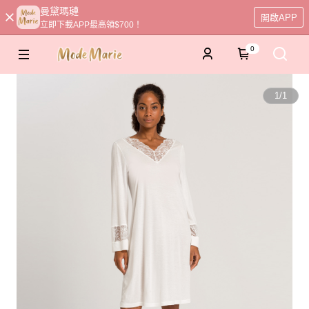
曼黛瑪璉
開啟APP
立即下載APP最高領$700！
0
1
/
1