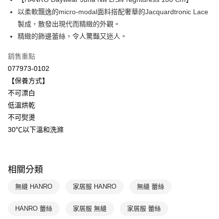
Apple Pay
上海商業儲蓄銀行
台北富邦商業銀行
國泰世華商業銀行
兆豐國際商業銀行
以柔軟飄逸的micro-modal面料搭配奢華的Jacquardtronic Lace
悠遊付
臺灣中小企業銀行
台中商業銀行
製成，散發出現代而精緻的外觀。
匯豐（台灣）商業銀行
華泰商業銀行
精緻的飾邊蕾絲，令人驚豔又迷人。
全盈+PAY
聯邦商業銀行
遠東國際商業銀行
元大商業銀行
永豐商業銀行
ATM付款
銷售重點
玉山商業銀行
星展（台灣）商業銀行
077973-0102
台新國際商業銀行
中國信託商業銀行
運送方式
【保養方式】
台灣樂天信用卡公司
不可漂白
付款後全家取貨$888免運-以PackAge+配客嘉循環箱包裝寄出
低溫烘乾
每筆NT$90，滿NT$888(含以上)免運費
不可熨燙
付款後萊爾富取貨
30℃以下溫和洗滌
每筆NT$90，滿NT$1,000(含以上)免運費
付款後7-11取貨
相關分類
每筆NT$90，滿NT$1,000(含以上)免運費
無縫 HANRO
家居服 HANRO
無縫 蕾絲
宅配
每筆NT$90，滿NT$1,000(含以上)免運費
HANRO 蕾絲
家居服 無縫
家居服 蕾絲