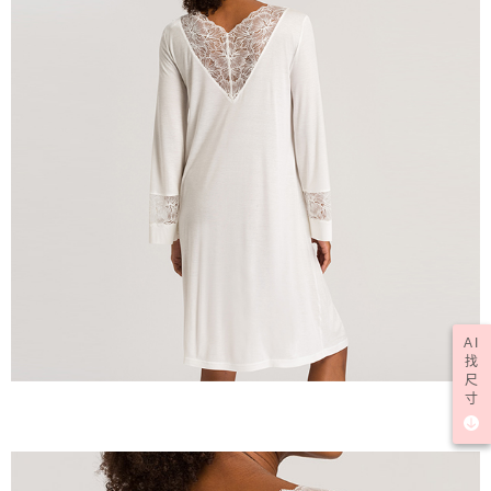
AI
找
尺
寸