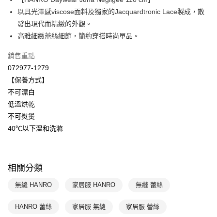
Apple Pay
上海商業儲蓄銀行
台北富邦商業銀行
國泰世華商業銀行
兆豐國際商業銀行
以具光澤感viscose面料及獨家的Jacquardtronic Lace製成，散
悠遊付
臺灣中小企業銀行
台中商業銀行
發出現代而精緻的外觀。
匯豐（台灣）商業銀行
華泰商業銀行
高雅細緻蕾絲細節，簡約穿搭時尚單品。
全盈+PAY
聯邦商業銀行
遠東國際商業銀行
元大商業銀行
永豐商業銀行
ATM付款
銷售重點
玉山商業銀行
星展（台灣）商業銀行
072977-1279
台新國際商業銀行
中國信託商業銀行
運送方式
【保養方式】
台灣樂天信用卡公司
不可漂白
付款後全家取貨$888免運-以PackAge+配客嘉循環箱包裝寄出
低溫烘乾
每筆NT$90，滿NT$888(含以上)免運費
不可熨燙
付款後萊爾富取貨
40℃以下溫和洗滌
每筆NT$90，滿NT$1,000(含以上)免運費
付款後7-11取貨
相關分類
每筆NT$90，滿NT$1,000(含以上)免運費
無縫 HANRO
家居服 HANRO
無縫 蕾絲
宅配
每筆NT$90，滿NT$1,000(含以上)免運費
HANRO 蕾絲
家居服 無縫
家居服 蕾絲