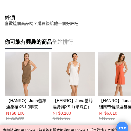
評價
喜歡這個商品嗎？購買後給他一個好評吧
你可能有興趣的商品
全站排行
【HANRO】Juna蕾絲
【HANRO】Juna蕾絲
【HANRO】Juna
連身裙XS-L(椰棕)
連身裙XS-L(珍珠白)
細肩帶蕾絲連身裙
L(珊瑚橘)
NT$8,100
NT$8,100
NT$6,810
NT$10,800
NT$10,800
NT$9,080
本網站中使用 cookie，欲查詢有關本網站使用 cookie 方式之詳情，及若您不希