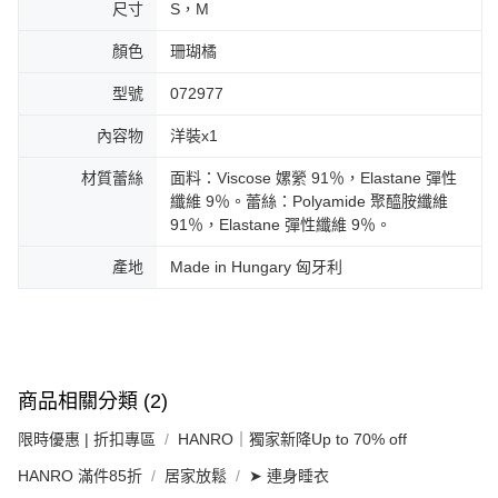
尺寸
S，M
顏色
珊瑚橘
型號
072977
內容物
洋裝x1
材質蕾絲
面料：Viscose 嫘縈 91％，Elastane 彈性
纖維 9％。蕾絲：Polyamide 聚醯胺纖維
91％，Elastane 彈性纖維 9％。
產地
Made in Hungary 匈牙利
商品相關分類 (2)
限時優惠 | 折扣專區
HANRO｜獨家新降Up to 70% off
HANRO 滿件85折
居家放鬆
➤ 連身睡衣