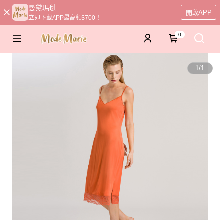
曼黛瑪璉
開啟APP
立即下載APP最高領$700！
0
1
/
1