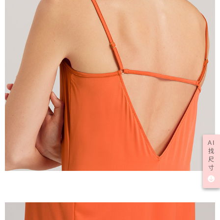
AI
找
尺
寸