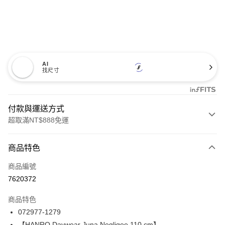
AI
找尺寸
付款與運送方式
超取滿NT$888免運
付款方式
商品特色
信用卡一次付款
商品編號
信用卡分期付款
7620372
3 期 0 利率 每期
NT$2,950
21家銀行
商品特色
合作金庫商業銀行
第一商業銀行
LINE Pay
072977-1279
華南商業銀行
彰化商業銀行
【HANRO Daywear Juna Negligee 110 cm】