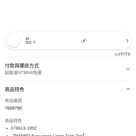
AI
找尺寸
付款與運送方式
超取滿NT$888免運
付款方式
商品特色
信用卡一次付款
商品編號
信用卡分期付款
7609790
3 期 0 利率 每期
NT$1,870
21家銀行
商品特色
合作金庫商業銀行
第一商業銀行
LINE Pay
078613-1892
華南商業銀行
彰化商業銀行
【HANRO Easy wear Living Tank Top】