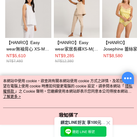
【HANRO】Easy
【HANRO】Easy
【HANRO】
wear無袖背心 XS-M
wear家居長褲XS-M(黃
Josephine 蕾
(白)
沙)
心 XS-L (明亮黃)
NT$5,610
NT$9,285
NT$8,580
NT$7,480
NT$12,380
本網站中使用 cookie，欲查詢有關本網站使用 cookie 方式之詳情，及若您不希
熱門標籤
望在電腦上使用 cookie 時應如何變更電腦的 cookie 設定，請參閱本網站「
隱私
權條款
」之 Cookie 聲明。您繼續使用本網站即表示您同意本公司得按本網站使
用條款之 Cookie 聲明使用 cookie。
了解更多 >
我知道了
綁定LINE好友 享100元折價券
連結 LINE 帳號