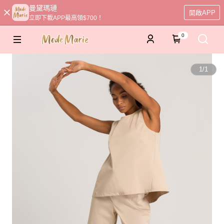
曼黛瑪璉
開啟APP
立即下載APP最高領$700！
0
1
/
1