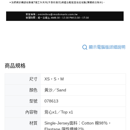
顯示電腦版詳細說明
商品規格
尺寸
XS，S，M
顏色
黃沙／Sand
型號
078613
內容物
背心x1／Top x1
材質
Single-Jersey面料：Cotton 棉98％，
Elastane 彈性纖維2％