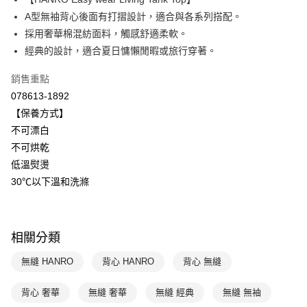
Apple Pay
上海商業儲蓄銀行
台北富邦商業銀行
國泰世華商業銀行
兆豐國際商業銀行
A型無袖背心後面有打摺設計，適合與各系列搭配。
悠遊付
臺灣中小企業銀行
台中商業銀行
採用奢華棉混紡面料，觸感舒適柔軟。
匯豐（台灣）商業銀行
華泰商業銀行
經典的設計，適合夏日慵懶閒暇或旅行穿著。
全盈+PAY
聯邦商業銀行
遠東國際商業銀行
元大商業銀行
永豐商業銀行
ATM付款
銷售重點
玉山商業銀行
星展（台灣）商業銀行
078613-1892
台新國際商業銀行
中國信託商業銀行
運送方式
【保養方式】
台灣樂天信用卡公司
不可漂白
付款後全家取貨$888免運-以PackAge+配客嘉循環箱包裝寄出
不可烘乾
每筆NT$90，滿NT$888(含以上)免運費
低溫熨燙
付款後萊爾富取貨
30℃以下溫和洗滌
每筆NT$90，滿NT$1,000(含以上)免運費
付款後7-11取貨
相關分類
每筆NT$90，滿NT$1,000(含以上)免運費
無縫 HANRO
背心 HANRO
背心 無縫
宅配
每筆NT$90，滿NT$1,000(含以上)免運費
背心 奢華
無縫 奢華
無縫 經典
無縫 無袖