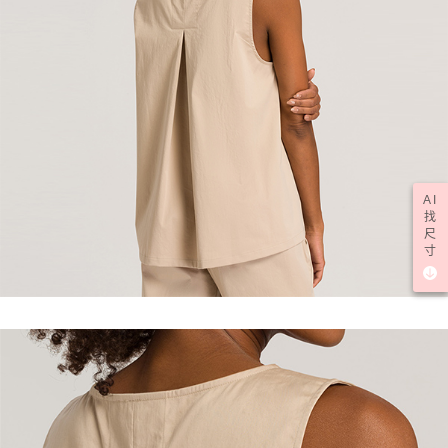
AI
找
尺
寸