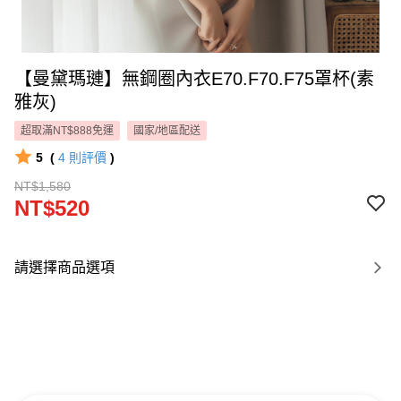
【曼黛瑪璉】無鋼圈內衣E70.F70.F75罩杯(素
雅灰)
超取滿NT$888免運
國家/地區配送
5
(
4
則評價
)
NT$1,580
NT$520
請選擇商品選項