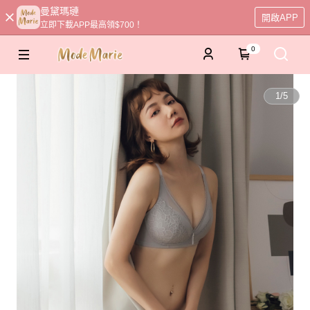
曼黛瑪璉
開啟APP
立即下載APP最高領$700！
0
1
/
5