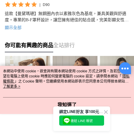
|
D90
這款【曼黛瑪璉】無鋼圈內衣以素雅灰色為基底，兼具美觀與舒適
度。專業的B-F罩杯設計，讓您擁有絕佳的貼合感，完美彰顯女性曼
黛瑪璉的柔美。
顯示全部
你可能有興趣的商品
全站排行
本網站中使用 cookie，欲查詢有關本網站使用 cookie 方式之詳情，及若您不希
望在電腦上使用 cookie 時應如何變更電腦的 cookie 設定，請參閱本網站「
隱私
權條款
」之 Cookie 聲明。您繼續使用本網站即表示您同意本公司得按本網站使
用條款之 Cookie 聲明使用 cookie。
了解更多 >
我知道了
【曼黛瑪璉】無鋼圈內
【曼黛瑪璉】無鋼圈內
【曼黛瑪璉】無
綁定LINE好友 享100元折價券
衣
衣E70.F70罩杯(楓糖
衣 B-F罩杯(銀灰)
B70.C70.D70.E70.F7
膚)
NT$520
NT$520
NT$1,294
連結 LINE 帳號
NT$1,580
NT$1,580
NT$1,680
0.F75罩杯(花瓣粉)