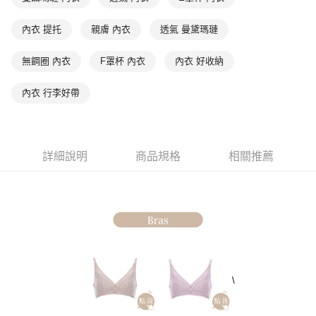
１．透過由恩沛科技股份有限公司提供之「AFTEE先享後付」服務完成之交
每筆NT$90，滿NT$1,000(含以上)免運費
易，需依本服務之必要範圍內提供個人資料，並將交易相關給付款項請求債
內衣 提托
親膚 內衣
透氣 曼黛瑪璉
權轉讓予恩沛科技股份有限公司。
付款後7-11取貨
２．關於個人資料處理事宜，請瀏覽以下網址：
每筆NT$90，滿NT$1,000(含以上)免運費
無鋼圈 內衣
F罩杯 內衣
內衣 好收納
https://aftee.tw/terms/#terms3
３．未成年的使用者請事先徵得法定代理人或監護人之同意方可使用
宅配
「AFTEE先享後付」，若未經同意申辦者引起之損失，本公司不負相關責
內衣 行李好帶
任。
每筆NT$90，滿NT$1,000(含以上)免運費
４．使用「AFTEE先享後付」時，將依據個別帳號之用戶狀況，依本公司即
時審查核予不同之上限額度；若仍有額度不足之情形，本公司將視審查結果
離島宅配
請求用戶進行身份認證。
每筆NT$150，滿NT$2,000(含以上)免運費
５．嚴禁一人註冊多個帳號或使用他人資訊註冊。若發現惡意使用之情形，
詳細說明
商品規格
相關推薦
恩沛科技股份有限公司將有權停止該用戶之使用額度並採取法律行動。
海外宅配 (訂單成立後，請主動於2天內與線上客服核對收
查看運費
件資料，逾期未確認訂單將自動取消)
\