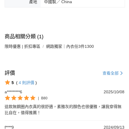
產地
中國製／ China
商品相關分類 (1)
限時優惠 | 折扣專區
網路獨家｜內衣任3件1300
評價
查看全部
5
(
4
則評價
)
a*********6
2025/10/08
|
B80
這款無鋼圈內衣真的很舒適，素雅灰的顏色也很優雅，讓我穿得無
比自在，值得推薦！
f****9
2024/09/13