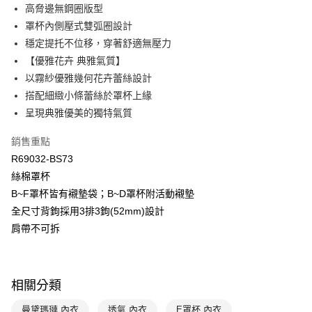
全盈+PAY
高脅邊無鋼圈版型
玉山商業銀行
星展（台灣）商業銀行
罩杯內側壓式雙弧圈設計
台新國際商業銀行
中國信託商業銀行
AFTEE先享後付
台灣樂天信用卡公司
穩定提托不位移，穿著舒適無壓力
相關說明
【關於「AFTEE先享後付」】
【優雅花卉 典雅氣質】
ATM付款
AFTEE先享後付是「在收到商品之後才付款」的支付方式。 讓您購物簡單
以霧紗優雅幾何花卉蕾絲設計
便利好安心！
搭配細緻小條蕾絲於罩杯上緣
１．簡單：不需註冊會員、不需綁卡、不需儲值。
運送方式
２．便利：只要手機號碼，簡訊認證，即可結帳。
呈現典雅優美的獨特氣質
３．安心：先確認商品／服務後，再付款。
全家取貨付款$888免運-以PackAge+配客嘉循環箱包裝寄出
銷售重點
每筆NT$90，滿NT$888(含以上)免運費
【「AFTEE先享後付」結帳流程】
R69032-BS73
１．於結帳方式選擇「AFTEE先享後付」後，將跳轉至「AFTEE先享後付」
付款後全家取貨$888免運-以PackAge+配客嘉循環箱包裝寄出
結帳頁面，進行簡訊認證並確認金額後，即可完成結帳。
絲棉罩杯
２．訂單成立數日內，您將收到繳費通知簡訊。
每筆NT$90，滿NT$888(含以上)免運費
B~F罩杯皆有襯墊袋；B~D罩杯附活動襯墊
３．收到繳費通知簡訊後14天內，點擊此簡訊中的連結，可透過四大超商／
ATM／網路銀行／等多元方式進行付款，方視為交易完成。
全尺寸背鉤採用3排3鉤(52mm)設計
萊爾富取貨付款
※ 請注意：結帳手續完成當下不需立刻繳費，但若您需要取消訂單，請聯絡
肩帶不可拆
每筆NT$90，滿NT$1,000(含以上)免運費
購買商品的店家。未經商家同意取消之訂單仍視為有效，需透過AFTEE先享
後付繳納相關費用。
付款後萊爾富取貨
※ 交易是否成功請以「AFTEE先享後付 」之結帳頁面顯示為準，若有關於
是否繳費成功／繳費後需取消欲退款等相關疑問，請聯繫「AFTEE先享後付
每筆NT$90，滿NT$1,000(含以上)免運費
相關分類
客戶支援中心」
https://netprotections.freshdesk.com/support/home
7-11取貨付款
曼黛瑪璉 內衣
透氣 內衣
E罩杯 內衣
【注意事項】