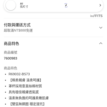
AI
找尺寸
付款與運送方式
超取滿NT$888免運
付款方式
商品特色
信用卡一次付款
商品編號
信用卡分期付款
7600983
3 期 0 利率 每期
NT$173
21家銀行
商品特色
合作金庫商業銀行
第一商業銀行
超商取貨付款
R69032-BS73
華南商業銀行
彰化商業銀行
【棉柔親膚 溫柔呵護】
LINE Pay
上海商業儲蓄銀行
台北富邦商業銀行
國泰世華商業銀行
兆豐國際商業銀行
罩杯採用垂直絲棉材質
Apple Pay
臺灣中小企業銀行
台中商業銀行
具有極佳親膚透氣感
匯豐（台灣）商業銀行
華泰商業銀行
溫柔無負擔的呵護柔嫩肌膚
悠遊付
聯邦商業銀行
遠東國際商業銀行
【雙弧無鋼圈 穩定提托】
元大商業銀行
永豐商業銀行