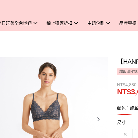
夏日玩美全台巡迴
線上獨家折扣
主題企劃
品牌專欄
【HAN
超取滿NT$
NT$4,880
NT$3,
顏色：靛
尺寸
S