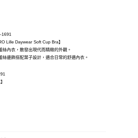
次付款
期付款
0 利率 每期
NT$1,220
21家銀行
-1691
庫商業銀行
第一商業銀行
 Lille Daywear Soft Cup Bra】
業銀行
彰化商業銀行
蕾絲內衣，散發出現代而精緻的外觀。
業儲蓄銀行
台北富邦商業銀行
蕾絲邊飾搭配葉子設計，適合日常的舒適內衣。
華商業銀行
兆豐國際商業銀行
小企業銀行
台中商業銀行
台灣）商業銀行
華泰商業銀行
691
業銀行
遠東國際商業銀行
式】
業銀行
永豐商業銀行
業銀行
星展（台灣）商業銀行
際商業銀行
中國信託商業銀行
天信用卡公司
取貨$888免運-以PackAge+配客嘉循環箱包裝寄
0，滿NT$888(含以上)免運費