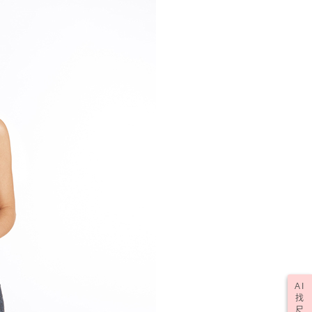
AI
找
尺