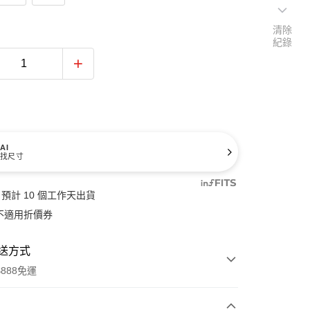
清除
紀錄
AI
找尺寸
預計 10 個工作天出貨
不適用折價券
送方式
888免運