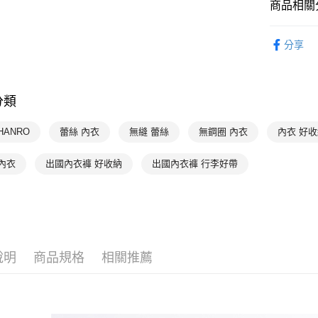
商品相關分
付款後萊
HANRO 
每筆NT$9
分享
HANRO 
付款後7-1
每筆NT$9
分類
宅配
每筆NT$9
HANRO
蕾絲 內衣
無縫 蕾絲
無鋼圈 內衣
內衣 好
內衣
出國內衣褲 好收納
出國內衣褲 行李好帶
說明
商品規格
相關推薦