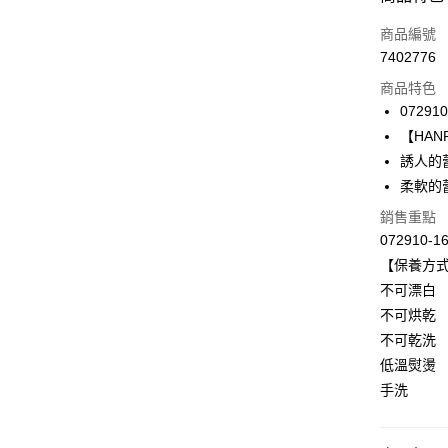
信用卡一
商品編號
7402776
信用卡分
商品特色
3 期 
072910
合作金
【HANRO
LINE Pay
華南商
誘人的
Apple Pay
上海商
柔軟的
國泰世
悠遊付
銷售重點
臺灣中
匯豐（
072910-1
全盈+PAY
聯邦商
【保養方
元大商
ATM付款
不可漂白
玉山商
不可烘乾
台新國
不可乾洗
台灣樂
運送方式
低溫熨燙
付款後全家
手洗
出
每筆NT$9