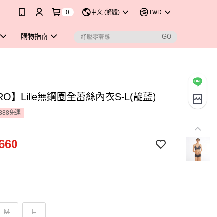
0
中文 (繁體)
TWD
購物指南
RO】Lille無鋼圈全蕾絲內衣S-L(靛藍)
888免運
660
藍
M
L