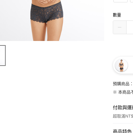
數量
預購商品：
※ 本商品
付款與運
超取滿NT$
付款方式
商品特色