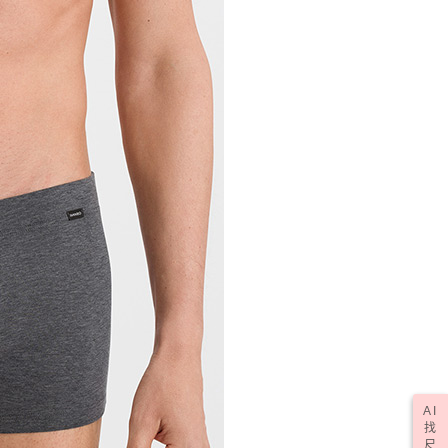
AI
找
尺