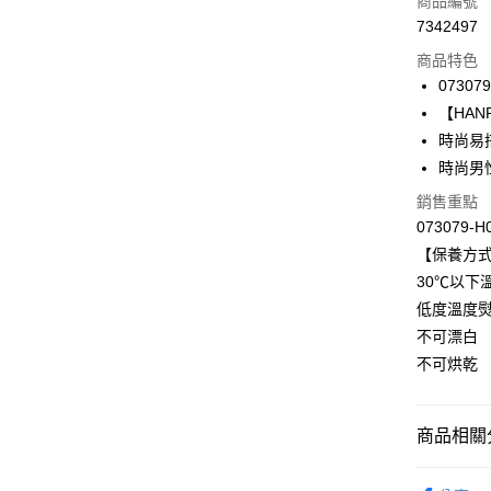
商品編號
7342497
信用卡分
商品特色
3 期 
073079
合作金
【HANRO
LINE Pay
華南商
時尚易
Apple Pay
上海商
時尚男
國泰世
悠遊付
銷售重點
臺灣中
匯豐（
073079-H
全盈+PAY
聯邦商
【保養方
元大商
ATM付款
30℃以下
玉山商
低度溫度
台新國
不可漂白
台灣樂
運送方式
不可烘乾
付款後全家
出
商品相關分
每筆NT$9
限時優惠 
付款後萊