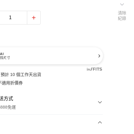
清除
紀錄
AI
找尺寸
預計 10 個工作天出貨
不適用折價券
送方式
888免運
次付款