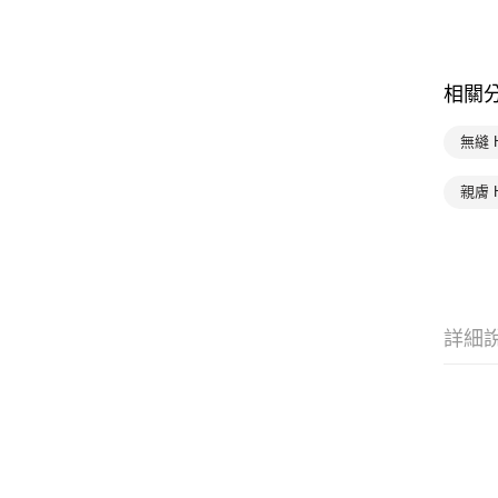
相關
無縫 
親膚 
詳細