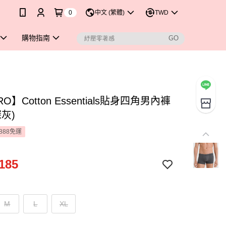
0
中文 (繁體)
TWD
購物指南
O】Cotton Essentials貼身四角男內褲
深灰)
888免運
185
M
L
XL