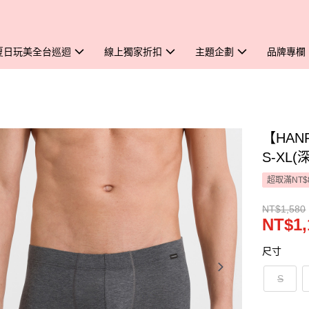
夏日玩美全台巡迴
線上獨家折扣
主題企劃
品牌專欄
【HANR
S-XL(
超取滿NT$
NT$1,580
NT$1,
尺寸
S