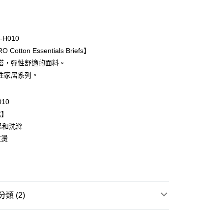
期付款
0 利率 每期
NT$395
21家銀行
-H010
庫商業銀行
第一商業銀行
 Cotton Essentials Briefs】
業銀行
彰化商業銀行
搭，彈性舒適的面料。
業儲蓄銀行
台北富邦商業銀行
性家居系列。
華商業銀行
兆豐國際商業銀行
小企業銀行
台中商業銀行
台灣）商業銀行
華泰商業銀行
010
業銀行
遠東國際商業銀行
式】
業銀行
永豐商業銀行
溫和洗滌
業銀行
星展（台灣）商業銀行
熨燙
際商業銀行
中國信託商業銀行
天信用卡公司
取貨$888免運-以PackAge+配客嘉循環箱包裝寄
類 (2)
0，滿NT$888(含以上)免運費
| 折扣專區
HANRO｜獨家新降Up to 70% off
爾富取貨