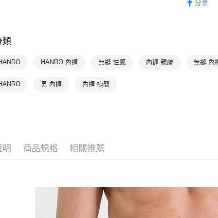
分享
HANRO 
每筆NT$9
付款後7-1
分類
每筆NT$9
宅配
HANRO
HANRO 內褲
無縫 性感
內褲 親膚
無縫 內
每筆NT$9
HANRO
男 內褲
內褲 極簡
說明
商品規格
相關推薦