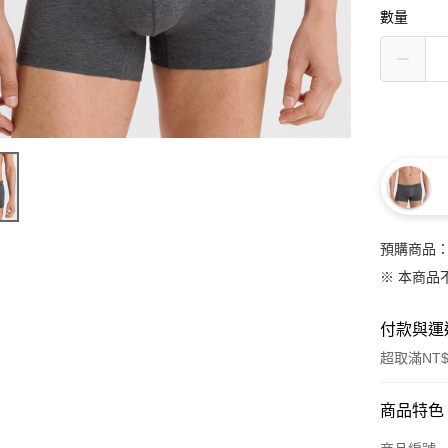
數量
預購商品：
※ 本商品
付款與運
超取滿NT$
付款方式
商品特色
信用卡一