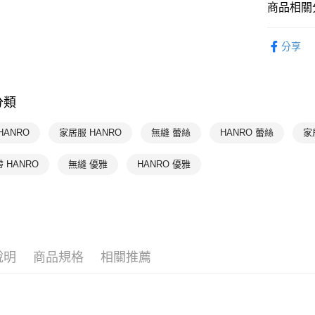
商品相關分
每筆NT$9
限時優惠 
付款後萊
分享
HANRO 
每筆NT$9
付款後7-1
分類
每筆NT$9
宅配
HANRO
家居服 HANRO
無縫 蕾絲
HANRO 蕾絲
家
每筆NT$9
 HANRO
無縫 優雅
HANRO 優雅
說明
商品規格
相關推薦