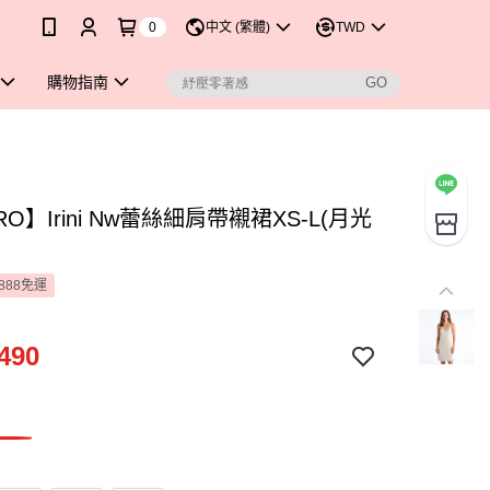
0
中文 (繁體)
TWD
購物指南
RO】Irini Nw蕾絲細肩帶襯裙XS-L(月光
888免運
490