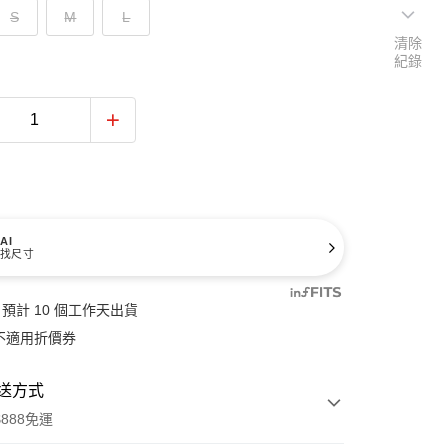
S
M
L
清除
紀錄
AI
找尺寸
預計 10 個工作天出貨
不適用折價券
送方式
888免運