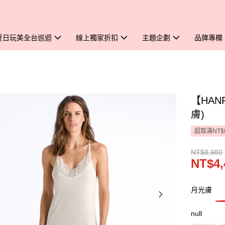
夏日玩美全台巡迴
線上獨家折扣
主題企劃
品牌專欄
【HAN
膚)
超取滿NT$
NT$8,980
NT$4,
月光膚
null