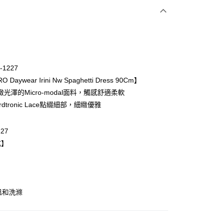
次付款
期付款
0 利率 每期
NT$1,496
21家銀行
-1227
庫商業銀行
第一商業銀行
 Daywear Irini Nw Spaghetti Dress 90Cm】
業銀行
彰化商業銀行
光澤的Micro-modal面料，觸感舒適柔軟
業儲蓄銀行
台北富邦商業銀行
ardtronic Lace點綴細部，細緻優雅
華商業銀行
兆豐國際商業銀行
小企業銀行
台中商業銀行
台灣）商業銀行
華泰商業銀行
227
業銀行
遠東國際商業銀行
式】
業銀行
永豐商業銀行
業銀行
星展（台灣）商業銀行
際商業銀行
中國信託商業銀行
天信用卡公司
溫和洗滌
取貨$888免運-以PackAge+配客嘉循環箱包裝寄