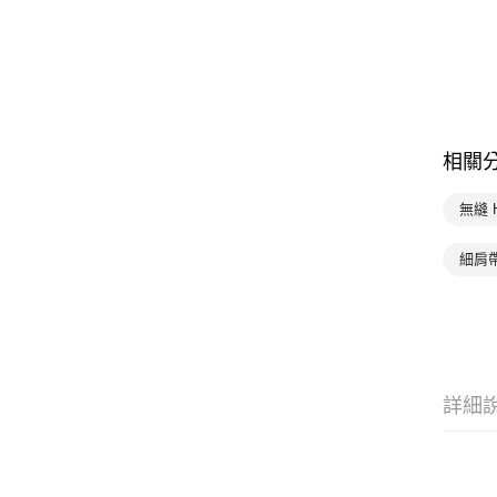
相關
無縫 
細肩帶
詳細