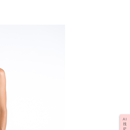
AI
找
尺