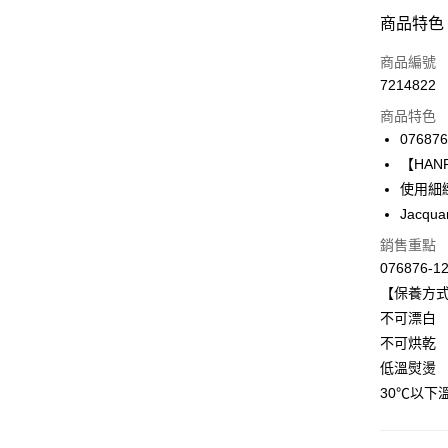
付款方式
商品特色
信用卡一
商品編號
7214822
信用卡分
商品特色
3 期 
076876
合作金
【HANRO
LINE Pay
華南商
使用細緻
Apple Pay
上海商
Jacqu
國泰世
悠遊付
銷售重點
臺灣中
匯豐（
076876-1
全盈+PAY
聯邦商
【保養方
元大商
ATM付款
不可漂白
玉山商
不可烘乾
台新國
低溫熨燙
台灣樂
運送方式
30℃以下
付款後全家
出