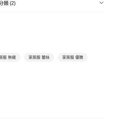
類 (2)
0，滿NT$888(含以上)免運費
| 折扣專區
HANRO｜獨家新降Up to 70% off
爾富取貨
滿件85折
居家放鬆
➤ 連身睡衣
0，滿NT$1,000(含以上)免運費
1取貨
0，滿NT$1,000(含以上)免運費
居服 無縫
家居服 蕾絲
家居服 優雅
0，滿NT$1,000(含以上)免運費