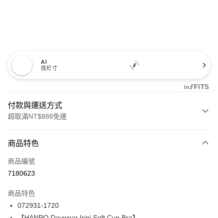
AI
找尺寸
付款與運送方式
超取滿NT$888免運
付款方式
商品特色
信用卡一次付款
商品編號
信用卡分期付款
7180623
3 期 0 利率 每期
NT$863
21家銀行
商品特色
合作金庫商業銀行
第一商業銀行
LINE Pay
072931-1720
華南商業銀行
彰化商業銀行
【HANRO Daywear Irini Soft Cup Bra】