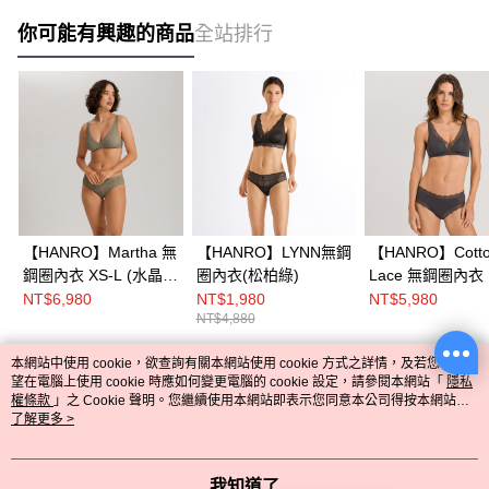
你可能有興趣的商品
全站排行
【HANRO】Martha 無
【HANRO】LYNN無鋼
【HANRO】Cott
鋼圈內衣 XS-L (水晶
圈內衣(松柏綠)
Lace 無鋼圈內衣 
綠)
罩杯 (錨綠)
NT$6,980
NT$1,980
NT$5,980
NT$4,880
本網站中使用 cookie，欲查詢有關本網站使用 cookie 方式之詳情，及若您不希
熱門標籤
望在電腦上使用 cookie 時應如何變更電腦的 cookie 設定，請參閱本網站「
隱私
權條款
」之 Cookie 聲明。您繼續使用本網站即表示您同意本公司得按本網站使
用條款之 Cookie 聲明使用 cookie。
了解更多 >
我知道了