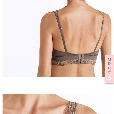
AI
找
尺
寸