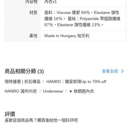
內容物
內衣x1
材質
面料：Viscose 嫘縈 84％，Elastane 彈性
纖維 16％。 蕾絲：Polyamide 聚醯胺纖維
87％，Elastane 彈性纖維 13％。
產地
Made in Hungary 匈牙利
商品相關分類 (3)
查看全部
限時優惠 | 折扣專區
HANRO｜獨家新降Up to 70% off
HANRO 滿件85折
Underwear
➤ 無鋼圈內衣
評價
喜歡這個商品嗎？購買後給他一個好評吧