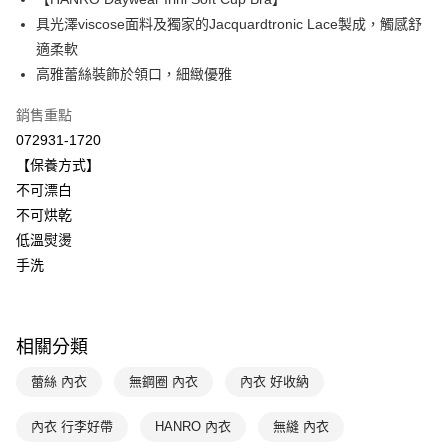
Apple Pay
上海商業儲蓄銀行
台北富邦商業銀行
國泰世華商業銀行
兆豐國際商業銀行
具光澤viscose面料及獨家的Jacquardtronic Lace製成，觸感舒
悠遊付
臺灣中小企業銀行
台中商業銀行
適柔軟
匯豐（台灣）商業銀行
華泰商業銀行
高雅蕾絲裝飾於領口，細緻優雅
全盈+PAY
聯邦商業銀行
遠東國際商業銀行
元大商業銀行
永豐商業銀行
ATM付款
銷售重點
玉山商業銀行
星展（台灣）商業銀行
072931-1720
台新國際商業銀行
中國信託商業銀行
運送方式
【保養方式】
台灣樂天信用卡公司
不可漂白
付款後全家取貨$888免運-以PackAge+配客嘉循環箱包裝寄出
不可烘乾
每筆NT$90，滿NT$888(含以上)免運費
低溫熨燙
付款後萊爾富取貨
手洗
每筆NT$90，滿NT$1,000(含以上)免運費
付款後7-11取貨
相關分類
每筆NT$90，滿NT$1,000(含以上)免運費
蕾絲 內衣
無鋼圈 內衣
內衣 好收納
宅配
每筆NT$90，滿NT$1,000(含以上)免運費
內衣 行李好帶
HANRO 內衣
無縫 內衣