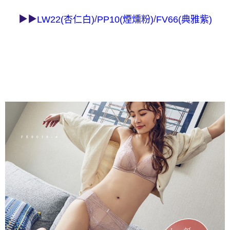
１．透過由恩沛科技股份有限公司提供之「AFTEE先享後付」服務完成之交
每筆NT$90，滿NT$1,000(含以上)免運費
易，需依本服務之必要範圍內提供個人資料，並將交易相關給付款項請求債
▶▶
/
/
LW22(杏仁白)
PP10(煙燻粉)
FV66(典雅紫)
權轉讓予恩沛科技股份有限公司。
付款後7-11取貨
２．關於個人資料處理事宜，請瀏覽以下網址：
每筆NT$90，滿NT$1,000(含以上)免運費
https://aftee.tw/terms/#terms3
３．未成年的使用者請事先徵得法定代理人或監護人之同意方可使用
宅配
「AFTEE先享後付」，若未經同意申辦者引起之損失，本公司不負相關責
任。
每筆NT$90，滿NT$1,000(含以上)免運費
４．使用「AFTEE先享後付」時，將依據個別帳號之用戶狀況，依本公司即
時審查核予不同之上限額度；若仍有額度不足之情形，本公司將視審查結果
離島宅配
請求用戶進行身份認證。
每筆NT$150，滿NT$2,000(含以上)免運費
５．嚴禁一人註冊多個帳號或使用他人資訊註冊。若發現惡意使用之情形，
恩沛科技股份有限公司將有權停止該用戶之使用額度並採取法律行動。
海外宅配 (訂單成立後，請主動於2天內與線上客服核對收
查看運費
件資料，逾期未確認訂單將自動取消)