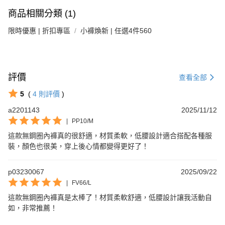
商品相關分類 (1)
限時優惠 | 折扣專區
小褲煥新 | 任選4件560
評價
查看全部
5
(
4
則評價
)
a2201143
2025/11/12
|
PP10/M
這款無鋼圈內褲真的很舒適，材質柔軟，低腰設計適合搭配各種服
裝，顏色也很美，穿上後心情都變得更好了！
p03230067
2025/09/22
|
FV66/L
這款無鋼圈內褲真是太棒了！材質柔軟舒適，低腰設計讓我活動自
如，非常推薦！