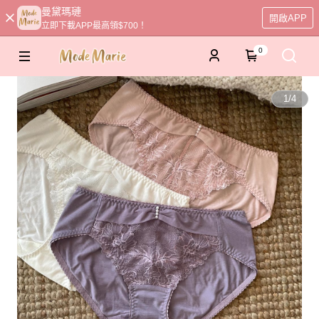
曼黛瑪璉
開啟APP
立即下載APP最高領$700！
0
1
/
4