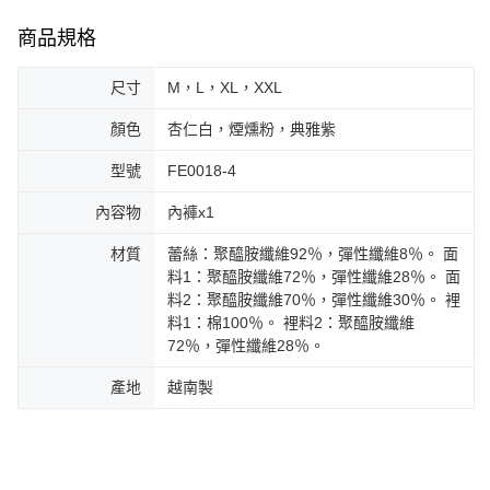
商品規格
尺寸
M，L，XL，XXL
顏色
杏仁白，煙燻粉，典雅紫
型號
FE0018-4
內容物
內褲x1
材質
蕾絲：聚醯胺纖維92％，彈性纖維8％。 面
料1：聚醯胺纖維72％，彈性纖維28％。 面
料2：聚醯胺纖維70％，彈性纖維30％。 裡
料1：棉100％。 裡料2：聚醯胺纖維
72％，彈性纖維28％。
產地
越南製