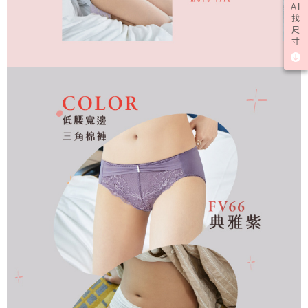
AI
找
尺
寸