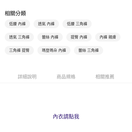
玉山商業銀行
星展（台灣）商業銀行
台新國際商業銀行
中國信託商業銀行
AFTEE先享後付
相關分類
台灣樂天信用卡公司
相關說明
【關於「AFTEE先享後付」】
低腰 內褲
透氣 內褲
低腰 三角褲
ATM付款
AFTEE先享後付是「在收到商品之後才付款」的支付方式。 讓您購物簡單
便利好安心！
１．簡單：不需註冊會員、不需綁卡、不需儲值。
透氣 三角褲
蕾絲 內褲
提臀 內褲
內褲 親膚
運送方式
２．便利：只要手機號碼，簡訊認證，即可結帳。
３．安心：先確認商品／服務後，再付款。
全家取貨付款$888免運-以PackAge+配客嘉循環箱包裝寄出
三角褲 提臀
瑪登瑪朵 內褲
蕾絲 三角褲
每筆NT$90，滿NT$888(含以上)免運費
【「AFTEE先享後付」結帳流程】
１．於結帳方式選擇「AFTEE先享後付」後，將跳轉至「AFTEE先享後付」
付款後全家取貨$888免運-以PackAge+配客嘉循環箱包裝寄出
結帳頁面，進行簡訊認證並確認金額後，即可完成結帳。
２．訂單成立數日內，您將收到繳費通知簡訊。
每筆NT$90，滿NT$888(含以上)免運費
詳細說明
商品規格
相關推薦
３．收到繳費通知簡訊後14天內，點擊此簡訊中的連結，可透過四大超商／
ATM／網路銀行／等多元方式進行付款，方視為交易完成。
萊爾富取貨付款
※ 請注意：結帳手續完成當下不需立刻繳費，但若您需要取消訂單，請聯絡
每筆NT$90，滿NT$1,000(含以上)免運費
購買商品的店家。未經商家同意取消之訂單仍視為有效，需透過AFTEE先享
後付繳納相關費用。
付款後萊爾富取貨
※ 交易是否成功請以「AFTEE先享後付 」之結帳頁面顯示為準，若有關於
是否繳費成功／繳費後需取消欲退款等相關疑問，請聯繫「AFTEE先享後付
每筆NT$90，滿NT$1,000(含以上)免運費
內衣請點我
客戶支援中心」
https://netprotections.freshdesk.com/support/home
7-11取貨付款
【注意事項】