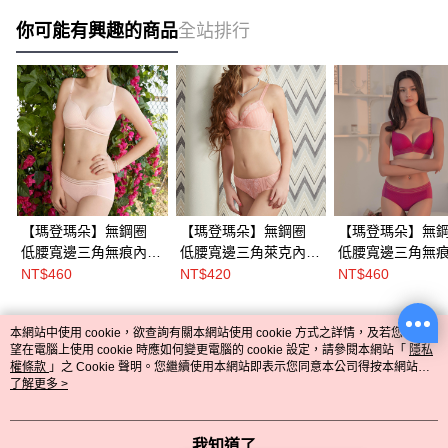
你可能有興趣的商品
全站排行
【瑪登瑪朵】無鋼圈
【瑪登瑪朵】無鋼圈
【瑪登瑪朵】無
低腰寬邊三角無痕內褲
低腰寬邊三角萊克內褲
低腰寬邊三角無
(茱萸粉)
(粉彩粉)
(桃紅紫)
NT$460
NT$420
NT$460
本網站中使用 cookie，欲查詢有關本網站使用 cookie 方式之詳情，及若您不希
熱門標籤
望在電腦上使用 cookie 時應如何變更電腦的 cookie 設定，請參閱本網站「
隱私
權條款
」之 Cookie 聲明。您繼續使用本網站即表示您同意本公司得按本網站使
用條款之 Cookie 聲明使用 cookie。
了解更多 >
我知道了