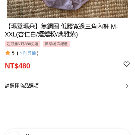
【瑪登瑪朵】無鋼圈 低腰寬邊三角內褲 M-
XXL(杏仁白/煙燻粉/典雅紫)
超取滿NT$888免運
國家/地區配送
5
(
4
則評價
)
NT$480
請選擇商品選項