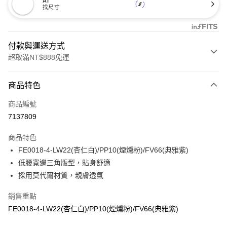
AI
找尺寸
付款與運送方式
超取滿NT$888免運
付款方式
商品特色
信用卡一次付款
商品編號
信用卡分期付款
7137809
3 期 0 利率 每期
NT$160
21家銀行
商品特色
合作金庫商業銀行
第一商業銀行
超商取貨付款
FE0018-4-LW22(杏仁白)/PP10(煙燻粉)/FV66(典雅紫)
華南商業銀行
彰化商業銀行
低腰寬邊三角版型，貼身舒適
LINE Pay
上海商業儲蓄銀行
台北富邦商業銀行
國泰世華商業銀行
兆豐國際商業銀行
採用莫代爾材質，親膚透氣
Apple Pay
臺灣中小企業銀行
台中商業銀行
銷售重點
匯豐（台灣）商業銀行
華泰商業銀行
悠遊付
聯邦商業銀行
遠東國際商業銀行
FE0018-4-LW22(杏仁白)/PP10(煙燻粉)/FV66(典雅紫)
元大商業銀行
永豐商業銀行
全盈+PAY